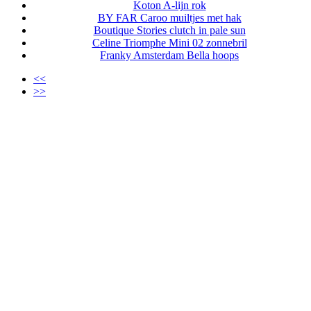
Koton A-lijn rok
BY FAR Caroo muiltjes met hak
Boutique Stories clutch in pale sun
Celine Triomphe Mini 02 zonnebril
Franky Amsterdam Bella hoops
<<
>>