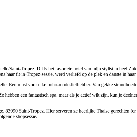
e/Saint-Tropez. Dit is het favoriete hotel van mijn stylist in heel Zui
dens haar fit-in-Tropez-sessie, werd verliefd op de plek en danste in haar
. Een must voor elke boho-mode-liefhebber. Van gekke strandhoeden tot 
hebben een fantastisch spa, maar als je actief wilt zijn, kun je deeln
e, ‪83990 Saint-Tropez. Hier serveren ze heerlijke Thaise gerechten (e
volgende shopsessie.