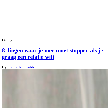
Dating
8 dingen waar je mee moet stoppen als je
graag een relatie wilt
By
Sophie Rietmulder