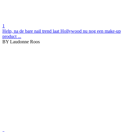
1
Help, na de bare nail trend laat Hollywood nu nog een make-up
product ...
BY Laudonne Roos