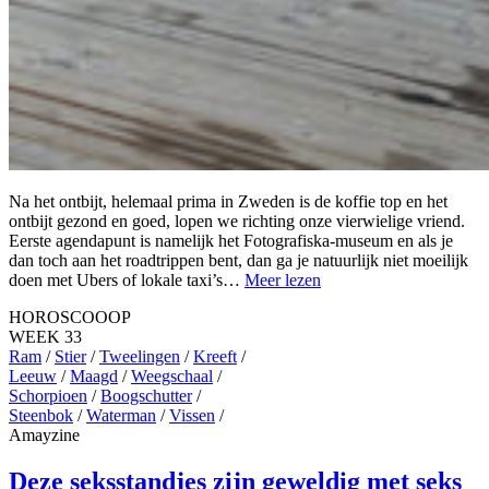
Na het ontbijt, helemaal prima in Zweden is de koffie top en het
ontbijt gezond en goed, lopen we richting onze vierwielige vriend.
Eerste agendapunt is namelijk het Fotografiska-museum en als je
dan toch aan het roadtrippen bent, dan ga je natuurlijk niet moeilijk
doen met Ubers of lokale taxi’s…
Meer lezen
HOROSCOOOP
WEEK 33
Ram
/
Stier
/
Tweelingen
/
Kreeft
/
Leeuw
/
Maagd
/
Weegschaal
/
Schorpioen
/
Boogschutter
/
Steenbok
/
Waterman
/
Vissen
/
Amayzine
Deze seksstandjes zijn geweldig met seks