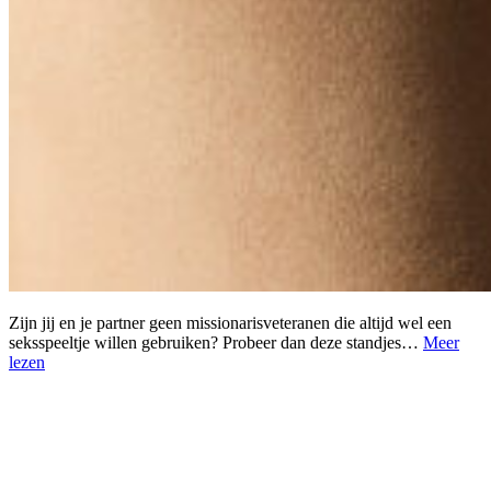
Zijn jij en je partner geen missionarisveteranen die altijd wel een
seksspeeltje willen gebruiken? Probeer dan deze standjes…
Meer
lezen