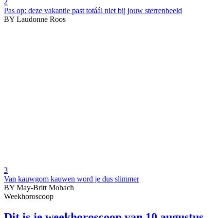
2
Pas op: deze vakantie past totáál niet bij jouw sterrenbeeld
BY Laudonne Roos
3
Van kauwgom kauwen word je dus slimmer
BY May-Britt Mobach
Weekhoroscoop
Dit is je weekhoroscoop van 10 augustus