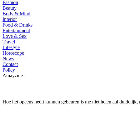
Fashion
Beauty
Body & Mind
Interior
Food & Drinks
Entertainment
Love & Sex
Travel
Lifestyle
Horoscope
News
Contact
Policy
Amayzine
Hoe het opeens heeft kunnen gebeuren is me niet helemaal duidelijk, 