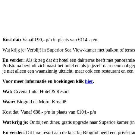
Kost dat:
Vanaf €90,- p/n in plaats van €114,- p/n
Wat krijg je: Verblijf in Superior Sea View-kamer met balkon of terras, 
En verder:
Als ik zeg dat dit hotel een dakterras heeft met panoramisc
Podstrana bevindt zich naast het hotel en als je jezelf daar eenmaal g
je niet alleen een waanzinnig uitzicht, maar ook een restaurant en e
Voor meer informatie en boekingen klik
hier
.
Wat:
Crvena Luka Hotel & Resort
Waar:
Biograd na Moru, Kroatië
Kost dat: Vanaf €88,- p/n in plaats van €104,- p/n
Wat krijg je:
Ontbijt en diner, gratis upgrade naar Superior-kamer (i
En verder:
Dit luxe resort aan de kust bij Biograd heeft een privéstr