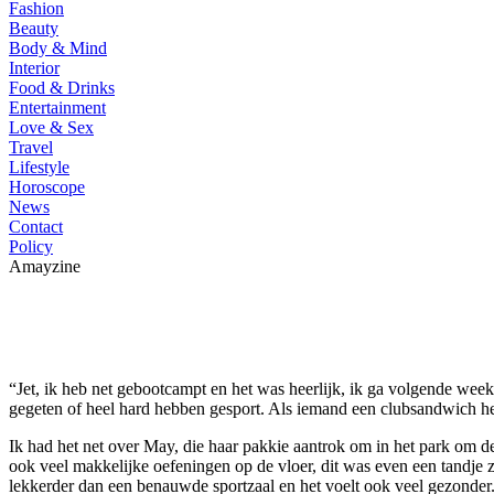
Fashion
Beauty
Body & Mind
Interior
Food & Drinks
Entertainment
Love & Sex
Travel
Lifestyle
Horoscope
News
Contact
Policy
Amayzine
“Jet, ik heb net gebootcampt en het was heerlijk, ik ga volgende we
gegeten of heel hard hebben gesport. Als iemand een clubsandwich hee
Ik had het net over May, die haar pakkie aantrok om in het park om d
ook veel makkelijke oefeningen op de vloer, dit was even een tandje zwa
lekkerder dan een benauwde sportzaal en het voelt ook veel gezonder. W