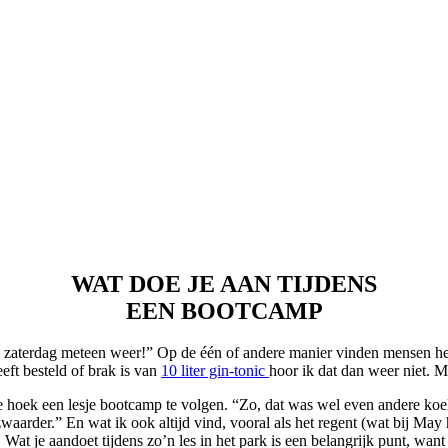
WAT DOE JE AAN TIJDENS
EEN BOOTCAMP
ek zaterdag meteen weer!” Op de één of andere manier vinden mensen he
ft besteld of brak is van
10 liter gin-tonic
hoor ik dat dan weer niet. Ma
e hoek een lesje bootcamp te volgen. “Zo, dat was wel even andere koek
arder.” En wat ik ook altijd vind, vooral als het regent (wat bij May he
at je aandoet tijdens zo’n les in het park is een belangrijk punt, want