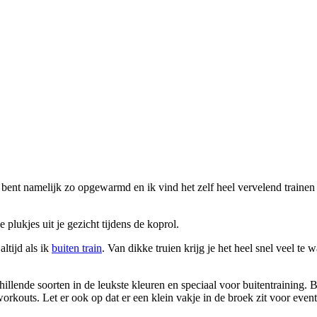
e bent namelijk zo opgewarmd en ik vind het zelf heel vervelend trainen m
 plukjes uit je gezicht tijdens de koprol.
ltijd als ik
buiten train
. Van dikke truien krijg je het heel snel veel t
schillende soorten in de leukste kleuren en speciaal voor buitentrainin
workouts. Let er ook op dat er een klein vakje in de broek zit voor eventu