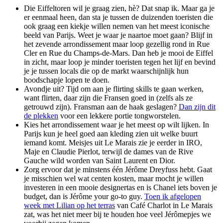
Die Eiffeltoren wil je graag zien, hè? Dat snap ik. Maar ga je
er eenmaal heen, dan sta je tussen de duizenden toeristen die
ook graag een kiekje willen nemen van het meest iconische
beeld van Parijs. Weet je waar je naartoe moet gaan? Blijf in
het zevende arrondissement maar loop gezellig rond in Rue
Cler en Rue du Champs-de-Mars. Dan heb je mooi de Eiffel
in zicht, maar loop je minder toeristen tegen het lijf en bevind
je je tussen locals die op de markt waarschijnlijk hun
boodschapje lopen te doen.
Avondje uit? Tijd om aan je flirting skills te gaan werken,
want flirten, daar zijn die Fransen goed in (zelfs als ze
getrouwd zijn). Fransman aan de haak geslagen?
Dan zijn dit
de plekken
voor een lekkere portie tongworstelen.
Kies het arrondissement waar je het meest op wilt lijken. In
Parijs kun je heel goed aan kleding zien uit welke buurt
iemand komt. Meisjes uit Le Marais zie je eerder in IRO,
Maje en Claudie Pierlot, terwijl de dames van de Rive
Gauche wild worden van Saint Laurent en Dior.
Zorg ervoor dat je minstens één Jérôme Dreyfuss hebt. Gaat
je misschien wel wat centen kosten, maar mocht je willen
investeren in een mooie designertas en is Chanel iets boven je
budget, dan is Jérôme your go-to guy.
Toen ik afgelopen
week met Lilian op het terras
van Café Charlot in Le Marais
zat, was het niet meer bij te houden hoe veel Jérômepjes we