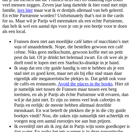
veel mensen zeggen. Zeven jaar lang dartelde ik hier rond met mijn
familie,
lees hier
maar wat ik er destijds allemaal van heb geleerd.
En echte Parisienne worden? Unfortunately that’s not in the cards
for us. Maar wil je Parijs wél meemaken als een echte Parisienne,
dan heb ik wel een aantal tips voor je om je een beetje voor te doen
als een local.
Fransen doen niet aan moeilijke café lattes of macchiato’s met
soja of amandelmelk. Nope, die bestellen gewoon een café
crème. Niks geen melkschuim, gewoon koffie met un petit
peut du lait. Of je drinkt het helemaal zwart. En oh wee als je
durft rond te lopen met een Starbucks-drankje in je hand.
Ik snap dat een city guide handig is om te hebben als je een
stad niet zo goed kent, maar net als bij elke stad staan daar
eigenlijk alle megatoeristische plekjes in. Dat geldt ook voor
de cafés en restaurants.
Avoid the places in the books
. Hier zit
je namelijk niet tussen de Fransen maar tussen een berg
toeristen, en als je Parijs als échte Parisienne wilt ervaren, dan
wil je dat juist niet. Er zijn zo intens veel leuk cafeetjes in
Parijs en eerlijk: de meeste hebben allemaal dezelfde
menukaart. En wat betreft de plekken die je in die city guide
boekjes vindt? Nou, die zaken zijn natuurlijk niet achterlijk en
voegen nog een aantal eurootjes toe aan hun prijzen.
Ik overdrijf niet als ik zeg dat in Parijs wijn soms goedkoper is
dan water. En zodra het iets warmer is in deze romantische