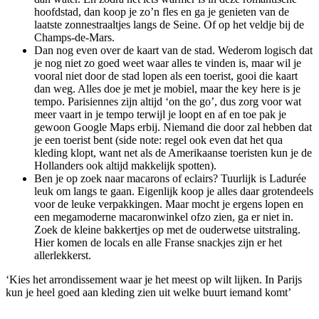
hoofdstad, dan koop je zo’n fles en ga je genieten van de
laatste zonnestraaltjes langs de Seine. Of op het veldje bij de
Champs-de-Mars.
Dan nog even over de kaart van de stad. Wederom logisch dat
je nog niet zo goed weet waar alles te vinden is, maar wil je
vooral niet door de stad lopen als een toerist, gooi die kaart
dan weg. Alles doe je met je mobiel, maar the key here is je
tempo. Parisiennes zijn altijd ‘on the go’, dus zorg voor wat
meer vaart in je tempo terwijl je loopt en af en toe pak je
gewoon Google Maps erbij. Niemand die door zal hebben dat
je een toerist bent (side note: regel ook even dat het qua
kleding klopt, want net als de Amerikaanse toeristen kun je de
Hollanders ook altijd makkelijk spotten).
Ben je op zoek naar macarons of eclairs? Tuurlijk is Ladurée
leuk om langs te gaan. Eigenlijk koop je alles daar grotendeels
voor de leuke verpakkingen. Maar mocht je ergens lopen en
een megamoderne macaronwinkel ofzo zien, ga er niet in.
Zoek de kleine bakkertjes op met de ouderwetse uitstraling.
Hier komen de locals en alle Franse snackjes zijn er het
allerlekkerst.
‘Kies het arrondissement waar je het meest op wilt lijken. In Parijs
kun je heel goed aan kleding zien uit welke buurt iemand komt’