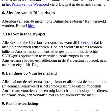
in
het Paleis van de Weemoed
viert. Dit gaat in de smaak vallen…
6.
Abseilen van de Bijlmerbajes
Abseilen van een 46 meter hoge Bijlmerbajes-toren? Kan geregeld
worden. En wel
hier.
7.
Het Sex in the City-spel
Alle Sex and the City-fans verzamelen, want dit is
het spel
dat je
met je vriendinnen wilt spelen. Hoe het werkt? In teams worden
jullie de Amsterdamse binnenstad in gestuurd om als de echte
SATC-girls opdrachten te vervullen, zoals zingen in een
Amsterdamse kroeg, een stilletorun in de Kalverstraat op zoek gaan
naar een eigen Mr. Big.
8.
Een diner op Vuurtoreneiland
Alleen al om de reis er naartoe: je kunt er alleen via de boot komen.
En eenmaal gearriveerd is het sprookjesachtige eiland middenin
Amsterdam voorzien van een ruig landschap met loslopende dieren,
zeldzame flora, een vervallen fort en het allerlekkerste menu.
9.
Paaldansworkshop