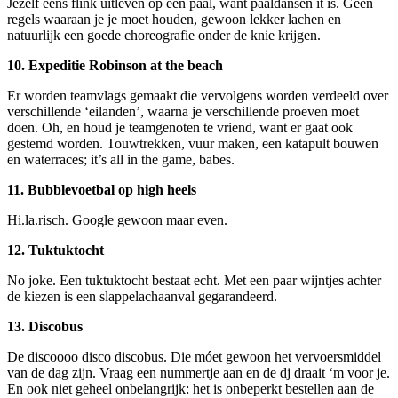
Jezelf eens flink uitleven op een paal, want paaldansen it is. Geen
regels waaraan je je moet houden, gewoon lekker lachen en
natuurlijk een goede choreografie onder de knie krijgen.
10.
Expeditie Robinson at the beach
Er worden teamvlags gemaakt die vervolgens worden verdeeld over
verschillende ‘eilanden’, waarna je verschillende proeven moet
doen. Oh, en houd je teamgenoten te vriend, want er gaat ook
gestemd worden. Touwtrekken, vuur maken, een katapult bouwen
en waterraces; it’s all in the game, babes.
11. Bubblevoetbal op high heels
Hi.la.risch. Google gewoon maar even.
12.
Tuktuktocht
No joke. Een tuktuktocht bestaat echt. Met een paar wijntjes achter
de kiezen is een slappelachaanval gegarandeerd.
13.
Discobus
De discoooo disco discobus. Die móet gewoon het vervoersmiddel
van de dag zijn. Vraag een nummertje aan en de dj draait ‘m voor je.
En ook niet geheel onbelangrijk: het is onbeperkt bestellen aan de