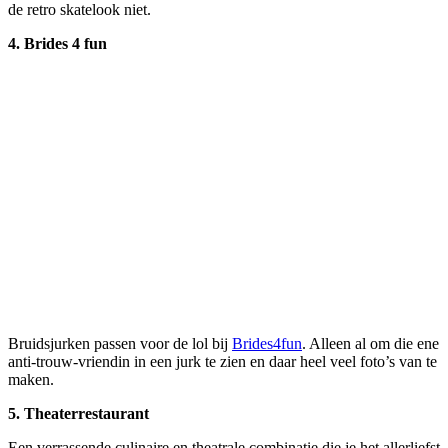
de retro skatelook niet.
4. Brides 4 fun
Bruidsjurken passen voor de lol bij
Brides4fun
. Alleen al om die ene
anti-trouw-vriendin in een jurk te zien en daar heel veel foto’s van te
maken.
5.
Theaterrestaurant
Een verrassende culinaire en theatrale combinatie die je het allerliefst