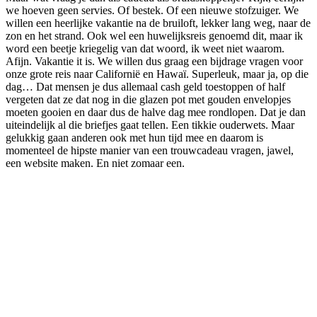
we hoeven geen servies. Of bestek. Of een nieuwe stofzuiger. We
willen een heerlijke vakantie na de bruiloft, lekker lang weg, naar de
zon en het strand. Ook wel een huwelijksreis genoemd dit, maar ik
word een beetje kriegelig van dat woord, ik weet niet waarom.
Afijn. Vakantie it is. We willen dus graag een bijdrage vragen voor
onze grote reis naar Californië en Hawaï. Superleuk, maar ja, op die
dag… Dat mensen je dus allemaal cash geld toestoppen of half
vergeten dat ze dat nog in die glazen pot met gouden envelopjes
moeten gooien en daar dus de halve dag mee rondlopen. Dat je dan
uiteindelijk al die briefjes gaat tellen. Een tikkie ouderwets. Maar
gelukkig gaan anderen ook met hun tijd mee en daarom is
momenteel de hipste manier van een trouwcadeau vragen, jawel,
een website maken. En niet zomaar een.