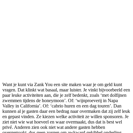
Want je kunt via Zank You een site maken waar je om geld kunt
vragen. Dat klinkt wat basaal, maar luister. Je vinkt bijvoorbeeld een
paar leuke activiteiten aan, die je zelf bedenkt, zoals ‘met dolfijnen
zwemmen tijdens de honeymoon’. Of: ‘wijnproeverij in Napa
Valley in California’. Of: ‘cabrio huren en een dag touren’. Dan
kunnen al je gasten daar een bedrag naar overmaken dat zij zelf leuk
en gepast vinden. Ze kiezen welke activiteit ze willen sponsoren. Je
ziet niet wie wat hoeveel en waar overmaakt, dus dat is best wel
privé. Anderen zien ook niet wat andere gasten hebben
overgemaakt, dus geen zorgen om awkward gekibbel onderling.