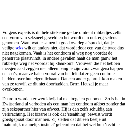
Volgens experts is dit hele stiekeme gedoe omtrent rubbertjes zelfs
een vorm van seksueel geweld en het wordt dan ook erg serieus
genomen. Want wat je samen in goed overleg afspreekt, dat je
veilige
seks
wilt en anders niet, dat wordt door een van de twee dus
niet nagekomen. Vaak is het condoom al weg nog voordat de
penetratie plaatsvindt, in andere gevallen haalt de man gauw het
rubbertje weg net voordat hij klaarkomt. Vrouwen die het hebben
meegemaakt zeggen niet alleen bang te zijn voor zwangerschappen
en soa’s, maar ze balen vooral van het feit dat ze geen controle
hadden over hun eigen lichaam. Dat een ander gebruik kon maken
van ze terwijl ze dit niet doorhadden. Brrrr. Het zal je maar
overkomen.
Daarom worden er wereldwijd al maatregelen genomen. Zo is het in
Zwitserland al verboden als een man het condoom afdoet zonder dat
zijn sekspartner hier van afweet. Hij is dan zelfs schuldig aan
verkrachting. Het bizarre is ook dat ’stealthing’ bewust wordt
goedgepraat door mannen. Zij stellen dat dit een beetje uit
‘natuurlijk mannelijk instinct’ gebeurt en dat het wel hun ‘recht’ is