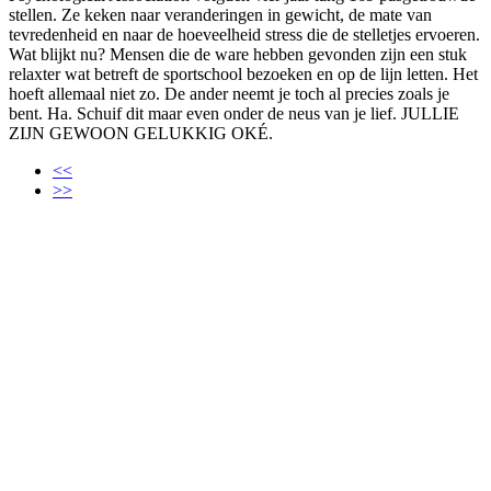
stellen. Ze keken naar veranderingen in gewicht, de mate van
tevredenheid en naar de hoeveelheid stress die de stelletjes ervoeren.
Wat blijkt nu? Mensen die de ware hebben gevonden zijn een stuk
relaxter wat betreft de sportschool bezoeken en op de lijn letten. Het
hoeft allemaal niet zo. De ander neemt je toch al precies zoals je
bent. Ha. Schuif dit maar even onder de neus van je lief. JULLIE
ZIJN GEWOON GELUKKIG OKÉ.
<<
>>