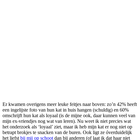
Er kwamen overigens meer leuke feitjes naar boven: zo’n 42% heeft
een ingelijste foto van hun kat in huis hangen (schuldig) en 60%
omschrijft hun kat als loyaal (is de mijne ook, daar kunnen veel van
mijn ex-vriendjes nog wat van leren). Nu weet ik niet precies wat
het onderzoek als ‘loyaal’ ziet, maar ik heb mijn kat er nog niet op
betrapt brokjes te snacken van de buren. Ook ligt ze óverduidelijk
het liefst
bij mij op schoot
dan bij anderen (of laat ik dat haar niet