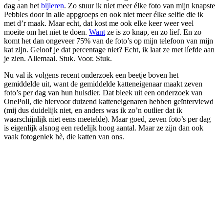
dag aan het
bijleren
. Zo stuur ik niet meer élke foto van mijn knapste
Pebbles door in alle appgroeps en ook niet meer élke selfie die ik
met d’r maak. Maar echt, dat kost me ook elke keer weer veel
moeite om het niet te doen.
Want
ze is zo knap, en zo lief. En zo
komt het dan ongeveer 75% van de foto’s op mijn telefoon van mijn
kat zijn. Geloof je dat percentage niet? Echt, ik laat ze met líefde aan
je zien. Allemaal. Stuk. Voor. Stuk.
Nu val ik volgens recent onderzoek een beetje boven het
gemiddelde uit, want de gemiddelde katteneigenaar maakt zeven
foto’s per dag van hun huisdier. Dat bleek uit een onderzoek van
OnePoll, die hiervoor duizend katteneigenaren hebben geïnterviewd
(mij dus duidelijk niet, en anders was ik zo’n outlier dat ik
waarschijnlijk niet eens meetelde). Maar goed, zeven foto’s per dag
is eigenlijk alsnog een redelijk hoog aantal. Maar ze zijn dan ook
vaak fotogeniek hè, die katten van ons.