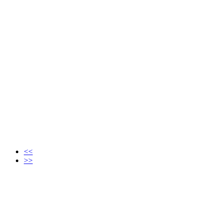
<<
>>