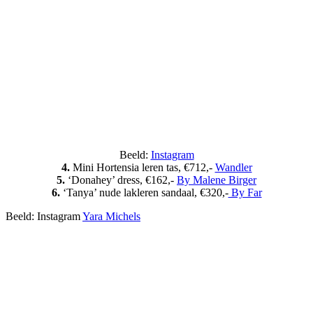
Beeld:
Instagram
4.
Mini Hortensia leren tas, €712,-
Wandler
5.
‘Donahey’ dress, €162,-
By Malene Birger
6.
‘Tanya’ nude lakleren sandaal, €320,-
By Far
Beeld: Instagram
Yara Michels