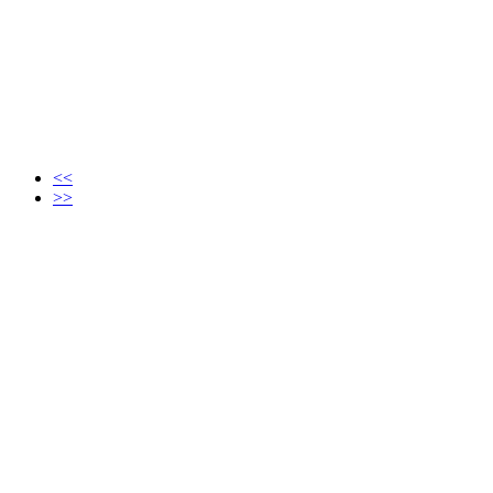
<<
>>