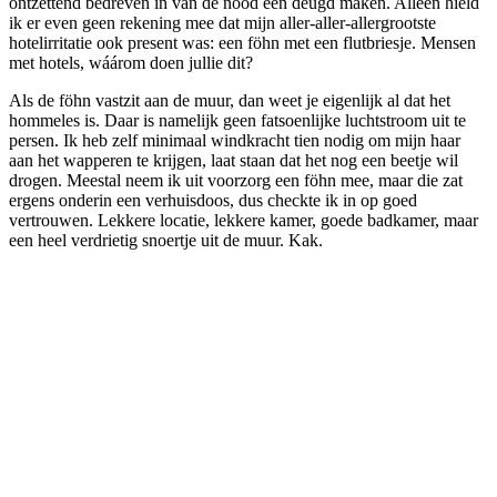
ontzettend bedreven in van de nood een deugd maken. Alleen hield
ik er even geen rekening mee dat mijn aller-aller-allergrootste
hotelirritatie ook present was: een föhn met een flutbriesje. Mensen
met hotels, wáárom doen jullie dit?
Als de föhn vastzit aan de muur, dan weet je eigenlijk al dat het
hommeles is. Daar is namelijk geen fatsoenlijke luchtstroom uit te
persen. Ik heb zelf minimaal windkracht tien nodig om mijn haar
aan het wapperen te krijgen, laat staan dat het nog een beetje wil
drogen. Meestal neem ik uit voorzorg een föhn mee, maar die zat
ergens onderin een verhuisdoos, dus checkte ik in op goed
vertrouwen. Lekkere locatie, lekkere kamer, goede badkamer, maar
een heel verdrietig snoertje uit de muur. Kak.