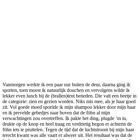
Vanmorgen werkte ik een paar uur buiten de deur, daarna ging ik
sporten, toen moest ik natuurlijk douchen en vervolgens wilde ik
lekker even lunch bij de (brallen)tent beneden. Die valt een beetje in
de categorie: zien en gezien worden. Niks mis mee, als je haar goed
zit. Vol goede moed spoelde ik mijn shampoo lekker door mijn haar
en ik prevelde gebedjes naar boven dat de föhn al mijn
verwachtingen zou overtreffen. Ik pakte het ding, plugde ‘m in,
drukte op de knop en heel traag en verdrietig begon er achterin de
föhn iets te pruttelen. Tegen de tijd dat de luchtstroom bij mijn haar
terecht kwam was alle vaart er alweer uit. Het resultaat was dat de