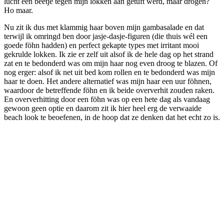
lucht een beetje tegen mijn lokken aan getuft werd, maar drogen?
Ho maar.
Nu zit ik dus met klammig haar boven mijn gambasalade en dat
terwijl ik omringd ben door jasje-dasje-figuren (die thuis wél een
goede föhn hadden) en perfect gekapte types met irritant mooi
gekrulde lokken. Ik zie er zelf uit alsof ik de hele dag op het strand
zat en te bedonderd was om mijn haar nog even droog te blazen. Of
nog erger: alsof ik net uit bed kom rollen en te bedonderd was mijn
haar te doen. Het andere alternatief was mijn haar een uur föhnen,
waardoor de betreffende föhn en ik beide oververhit zouden raken.
En oververhitting door een föhn was op een hete dag als vandaag
gewoon geen optie en daarom zit ik hier heel erg de verwaaide
beach look te beoefenen, in de hoop dat ze denken dat het echt zo is.