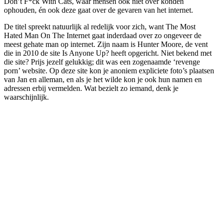
Don’t F*ck With Cats, waar mensen ook niet over konden
ophouden, én ook deze gaat over de gevaren van het internet.
De titel spreekt natuurlijk al redelijk voor zich, want The Most
Hated Man On The Internet gaat inderdaad over zo ongeveer de
meest gehate man op internet. Zijn naam is Hunter Moore, de vent
die in 2010 de site Is Anyone Up? heeft opgericht. Niet bekend met
die site? Prijs jezelf gelukkig; dit was een zogenaamde ‘revenge
porn’ website. Op deze site kon je anoniem expliciete foto’s plaatsen
van Jan en alleman, en als je het wilde kon je ook hun namen en
adressen erbij vermelden. Wat bezielt zo iemand, denk je
waarschijnlijk.