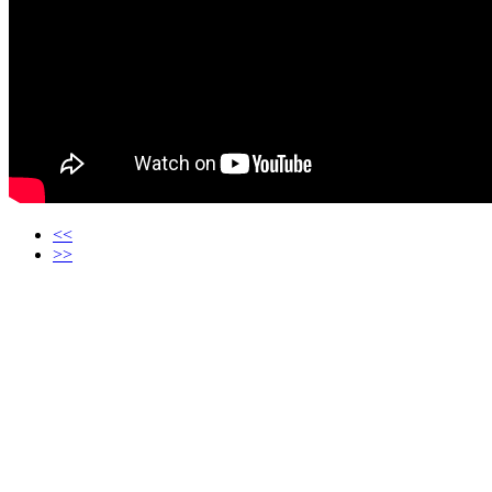
<<
>>