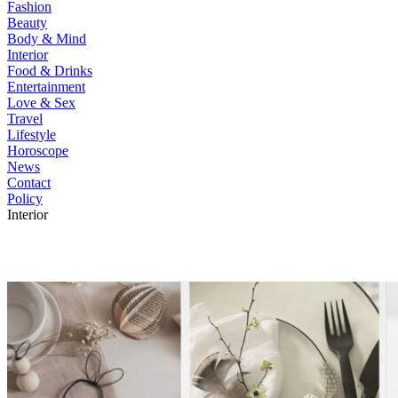
Fashion
Beauty
Body & Mind
Interior
Food & Drinks
Entertainment
Love & Sex
Travel
Lifestyle
Horoscope
News
Contact
Policy
Interior