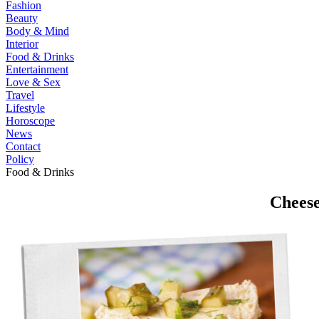
Fashion
Beauty
Body & Mind
Interior
Food & Drinks
Entertainment
Love & Sex
Travel
Lifestyle
Horoscope
News
Contact
Policy
Food & Drinks
Cheese