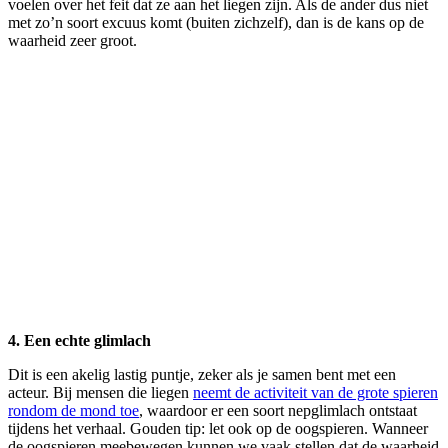
voelen over het feit dat ze aan het liegen zijn. Als de ander dus niet
met zo’n soort excuus komt (buiten zichzelf), dan is de kans op de
waarheid zeer groot.
4. Een echte glimlach
Dit is een akelig lastig puntje, zeker als je samen bent met een
acteur. Bij mensen die liegen
neemt de activiteit van de grote spieren
rondom de mond toe
, waardoor er een soort nepglimlach ontstaat
tijdens het verhaal. Gouden tip: let ook op de oogspieren. Wanneer
de oogspieren meebewegen kunnen we vaak stellen dat de waarheid