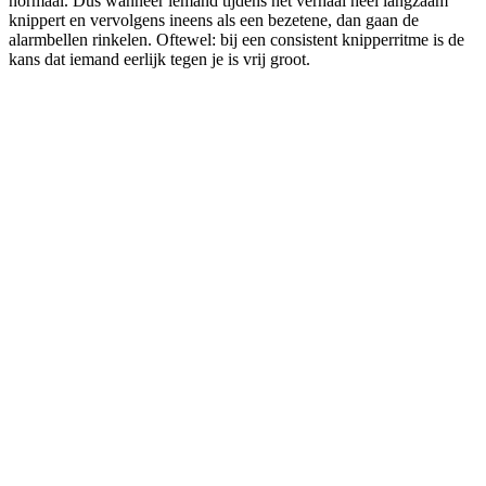
normaal. Dus wanneer iemand tijdens het verhaal heel langzaam
knippert en vervolgens ineens als een bezetene, dan gaan de
alarmbellen rinkelen. Oftewel: bij een consistent knipperritme is de
kans dat iemand eerlijk tegen je is vrij groot.