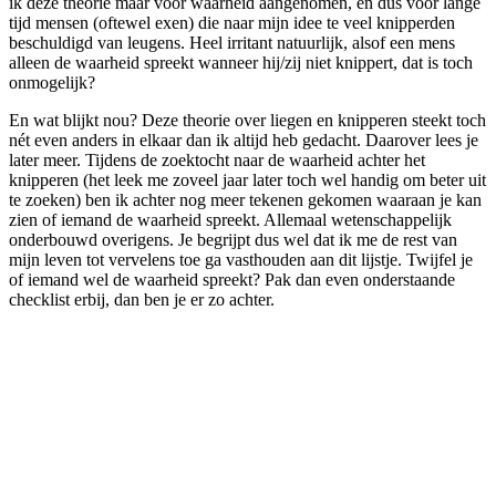
ik deze theorie maar voor waarheid aangenomen, en dus voor lange
tijd mensen (oftewel exen) die naar mijn idee te veel knipperden
beschuldigd van leugens. Heel irritant natuurlijk, alsof een mens
alleen de waarheid spreekt wanneer hij/zij niet knippert, dat is toch
onmogelijk?
En wat blijkt nou? Deze theorie over liegen en knipperen steekt toch
nét even anders in elkaar dan ik altijd heb gedacht. Daarover lees je
later meer. Tijdens de zoektocht naar de waarheid achter het
knipperen (het leek me zoveel jaar later toch wel handig om beter uit
te zoeken) ben ik achter nog meer tekenen gekomen waaraan je kan
zien of iemand de waarheid spreekt. Allemaal wetenschappelijk
onderbouwd overigens. Je begrijpt dus wel dat ik me de rest van
mijn leven tot vervelens toe ga vasthouden aan dit lijstje. Twijfel je
of iemand wel de waarheid spreekt? Pak dan even onderstaande
checklist erbij, dan ben je er zo achter.