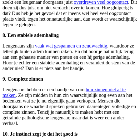
zoekt een leugenaar doorgaans juist
overdreven veel oogcontact
. Dit
doen zij dus juist om niet verdacht over te komen. Hoe gluiperig is
dat? Dus heb je het gevoel dat er ineens wel heel veel oogcontact
plaats vindt, tegen het onnatuurlijke aan, dan wordt er waarschijnlijk
tegen je gelogen.
8. Een stabiele ademhaling
Leugenaars zijn
vaak wat gespannen en zenuwachtig
, waardoor ze
letterlijk buiten adem kunnen raken. En dat hoor je natuurlijk terug
aan een gehaaste manier van praten en een hijgerige ademhaling.
Hoor je echter een stabiele ademhaling en verandert de stem van de
ander niet? Dan is er niets aan het handje.
9. Complete zinnen
Leugenaars hebben er een handje van om
hun zinnen niet af te
maken
. Ze zijn midden in hun zin waarschijnlijk nog even aan het
bedenken wat ze je nu eigenlijk gaan verkopen. Mensen die
doorgaans de waarheid spreken gebruiken daarentegen volledige en
complete zinnen. Tenzij je natuurlijk te maken hebt met een
getrainde pathologische leugenaar, maar dat is weer een ander
verhaal.
10. Je instinct zegt je dat het goed is