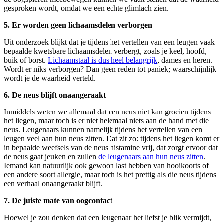
gesproken wordt, omdat we een echte glimlach zien.
5. Er worden geen lichaamsdelen verborgen
Uit onderzoek blijkt dat je tijdens het vertellen van een leugen vaak
bepaalde kwetsbare lichaamsdelen verbergt, zoals je keel, hoofd,
buik of borst.
Lichaamstaal is dus heel belangrijk
, dames en heren.
Wordt er niks verborgen? Dan geen reden tot paniek; waarschijnlijk
wordt je de waarheid verteld.
6. De neus blijft onaangeraakt
Inmiddels weten we allemaal dat een neus niet kan groeien tijdens
het liegen, maar toch is er niet helemaal niets aan de hand met die
neus. Leugenaars kunnen namelijk tijdens het vertellen van een
leugen veel aan hun neus zitten. Dat zit zo: tijdens het liegen komt er
in bepaalde weefsels van de neus histamine vrij, dat zorgt ervoor dat
de neus gaat jeuken en zullen
de leugenaars aan hun neus zitten
.
Iemand kan natuurlijk ook gewoon last hebben van hooikoorts of
een andere soort allergie, maar toch is het prettig als die neus tijdens
een verhaal onaangeraakt blijft.
7. De juiste mate van oogcontact
Hoewel je zou denken dat een leugenaar het liefst je blik vermijdt,