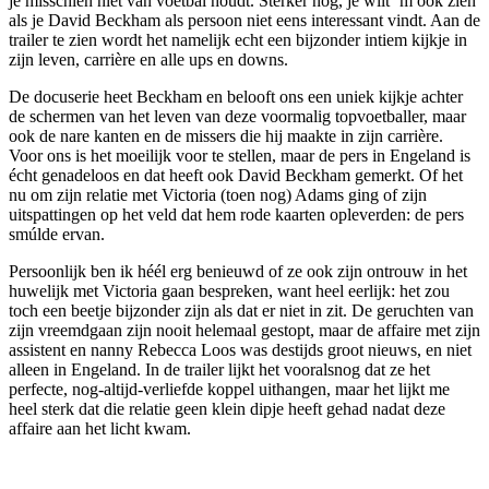
je misschien níet van voetbal houdt. Sterker nog, je wilt ‘m ook zien
als je David Beckham als persoon niet eens interessant vindt. Aan de
trailer te zien wordt het namelijk echt een bijzonder intiem kijkje in
zijn leven, carrière en alle ups en downs.
De docuserie heet Beckham en belooft ons een uniek kijkje achter
de schermen van het leven van deze voormalig topvoetballer, maar
ook de nare kanten en de missers die hij maakte in zijn carrière.
Voor ons is het moeilijk voor te stellen, maar de pers in Engeland is
écht genadeloos en dat heeft ook David Beckham gemerkt. Of het
nu om zijn relatie met Victoria (toen nog) Adams ging of zijn
uitspattingen op het veld dat hem rode kaarten opleverden: de pers
smúlde ervan.
Persoonlijk ben ik héél erg benieuwd of ze ook zijn ontrouw in het
huwelijk met Victoria gaan bespreken, want heel eerlijk: het zou
toch een beetje bijzonder zijn als dat er niet in zit. De geruchten van
zijn vreemdgaan zijn nooit helemaal gestopt, maar de affaire met zijn
assistent en nanny Rebecca Loos was destijds groot nieuws, en niet
alleen in Engeland. In de trailer lijkt het vooralsnog dat ze het
perfecte, nog-altijd-verliefde koppel uithangen, maar het lijkt me
heel sterk dat die relatie geen klein dipje heeft gehad nadat deze
affaire aan het licht kwam.