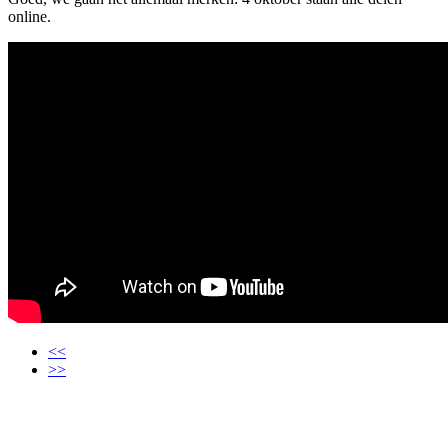
online.
<<
>>