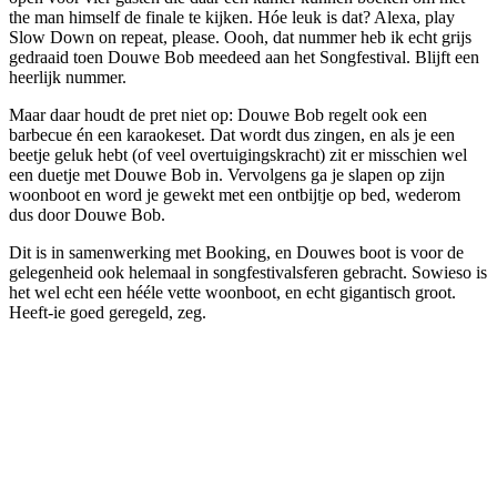
the man himself de finale te kijken. Hóe leuk is dat? Alexa, play
Slow Down on repeat, please. Oooh, dat nummer heb ik echt grijs
gedraaid toen Douwe Bob meedeed aan het Songfestival. Blijft een
heerlijk nummer.
Maar daar houdt de pret niet op: Douwe Bob regelt ook een
barbecue én een karaokeset. Dat wordt dus zingen, en als je een
beetje geluk hebt (of veel overtuigingskracht) zit er misschien wel
een duetje met Douwe Bob in. Vervolgens ga je slapen op zijn
woonboot en word je gewekt met een ontbijtje op bed, wederom
dus door Douwe Bob.
Dit is in samenwerking met Booking, en Douwes boot is voor de
gelegenheid ook helemaal in songfestivalsferen gebracht. Sowieso is
het wel echt een hééle vette woonboot, en echt gigantisch groot.
Heeft-ie goed geregeld, zeg.