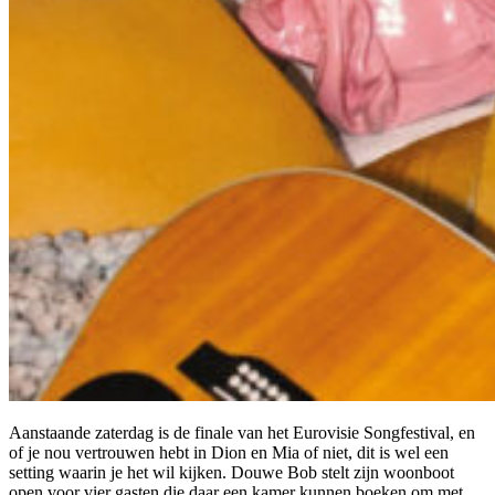
Aanstaande zaterdag is de finale van het Eurovisie Songfestival, en
of je nou vertrouwen hebt in Dion en Mia of niet, dit is wel een
setting waarin je het wil kijken. Douwe Bob stelt zijn woonboot
open voor vier gasten die daar een kamer kunnen boeken om met