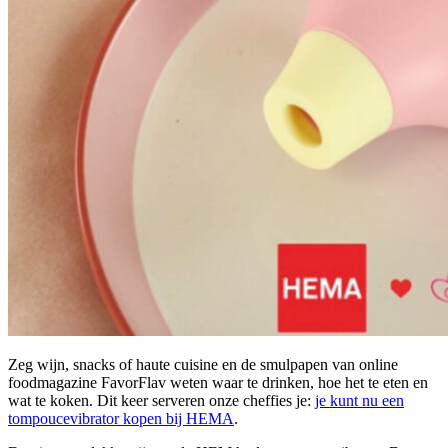
Zeg wijn, snacks of haute cuisine en de smulpapen van online
foodmagazine FavorFlav weten waar te drinken, hoe het te eten en
wat te koken. Dit keer serveren onze cheffies je:
je kunt nu een
tompoucevibrator kopen bij HEMA
.