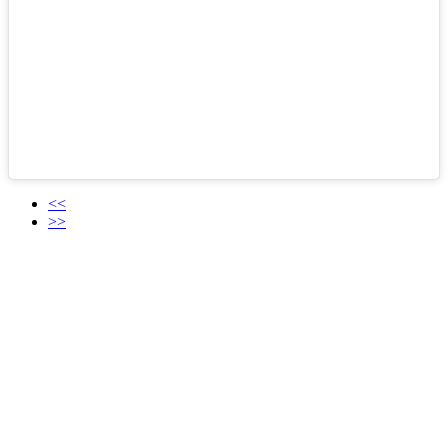
<<
>>