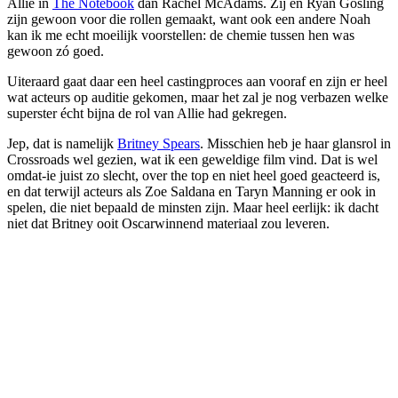
Allie in
The Notebook
dan Rachel McAdams. Zij en Ryan Gosling
zijn gewoon voor die rollen gemaakt, want ook een andere Noah
kan ik me echt moeilijk voorstellen: de chemie tussen hen was
gewoon zó goed.
Uiteraard gaat daar een heel castingproces aan vooraf en zijn er heel
wat acteurs op auditie gekomen, maar het zal je nog verbazen welke
superster écht bijna de rol van Allie had gekregen.
Jep, dat is namelijk
Britney Spears
. Misschien heb je haar glansrol in
Crossroads wel gezien, wat ik een geweldige film vind. Dat is wel
omdat-ie juist zo slecht, over the top en niet heel goed geacteerd is,
en dat terwijl acteurs als Zoe Saldana en Taryn Manning er ook in
spelen, die niet bepaald de minsten zijn. Maar heel eerlijk: ik dacht
niet dat Britney ooit Oscarwinnend materiaal zou leveren.