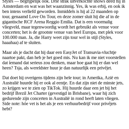
Styles — begrijpelijk ook. Drie strak uitverkochte shows deed hij in
Amsterdam en wat was het waanzinnig. Yes, ik was erbij, en ook ik
ben intens verliefd geworden. Inmiddels is hij al 22 maanden op
tour, genaamd Love On Tour, en deze zomer sluit hij die af in de
gigantische RCF Arena Reggio Emilia. Dat is een voormalig
vliegveld, maar tegenwoordig wordt het gebruikt als venue voor
concerten; het is de grootste venue van heel Europa, met plek voor
100.000 man. Ja, die Harry weet zijn tour wel in stijl (Styles,
haaahaa) af te sluiten.
Maar als je dacht dat hij daar een EasyJet of Transavia-vluchtje
naartoe pakt, dan heb je het goed mis. Nu kan ik me niet voorstellen
dat íemand dat serieus zou denken, maar hoe gaat hij er dan wel
heen? Tsja, als wereldster huur je dan natuurlijk een privéjet.
Dat doet hij overigens tijdens zijn hele tour; in Amerika, Azië en
Australië huurde hij er ook al eentje. En dat zijn niet de minste jets,
zo krijgen we te zien op TikTok. Hij huurde daar een jet bij het
bedrijf Brezil Jet Charter (gevestigd in Brisbane), waar hij zich
gedurende zijn concerten in Australië in rond heeft laten vliegen.
Side note: hóe vet is het als je een verhuurbedrijf voor privéjets
hebt?