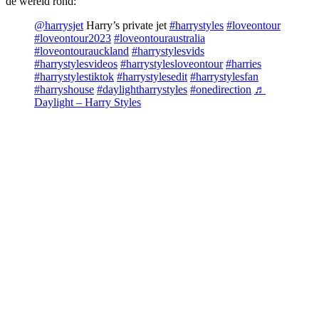
de wereld rond:
@harrysjet
Harry’s private jet
#harrystyles
#loveontour
#loveontour2023
#loveontouraustralia
#loveontourauckland
#harrystylesvids
#harrystylesvideos
#harrystylesloveontour
#harries
#harrystylestiktok
#harrystylesedit
#harrystylesfan
#harryshouse
#daylightharrystyles
#onedirection
♬
Daylight – Harry Styles