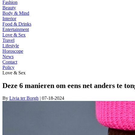
Fashion
Beauty
Body & Mind
Interior
Food & Drinks
Entertainment
Love & Sex
Travel
Lifestyle
Horoscope
News
Contact
Policy
Love & Sex
Deze 6 manieren om eens net anders te ton
By
Livia ter Borgh
| 07-18-2024