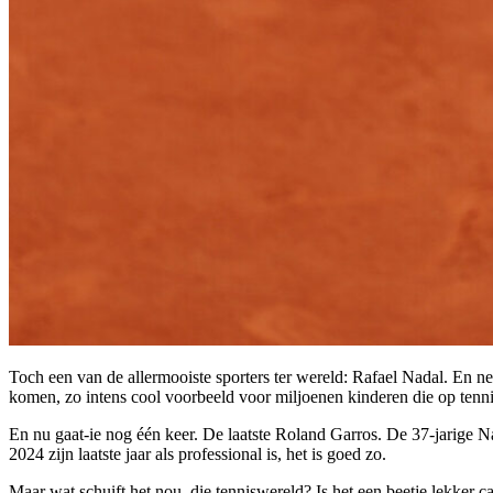
Toch een van de allermooiste sporters ter wereld: Rafael Nadal. En nee,
komen, zo intens cool voorbeeld voor miljoenen kinderen die op tennis
En nu gaat-ie nog één keer. De laatste Roland Garros. De 37-jarige Na
2024 zijn laatste jaar als professional is, het is goed zo.
Maar wat schuift het nou, die tenniswereld? Is het een beetje lekker 