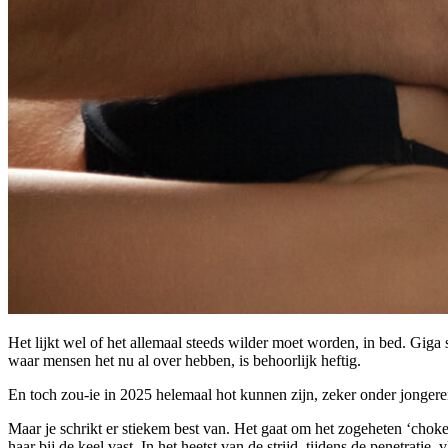
Het lijkt wel of het allemaal steeds wilder moet worden, in bed. Giga s
waar mensen het nu al over hebben, is behoorlijk heftig.
En toch zou-ie in 2025 helemaal hot kunnen zijn, zeker onder jongere
Maar je schrikt er stiekem best van. Het gaat om het zogeheten ‘choke
haar bij de keel vast. In het heetst van de strijd, tijdens de penetra