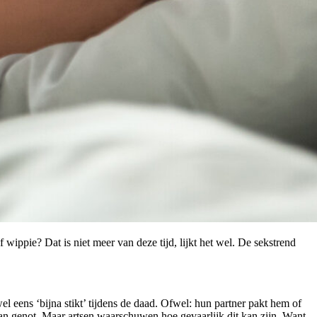
 wippie? Dat is niet meer van deze tijd, lijkt het wel. De sekstrend
l eens ‘bijna stikt’ tijdens de daad. Ofwel: hun partner pakt hem of
e van genot. Maar artsen waarschuwen hoe gevaarlijk dit kan zijn. Want