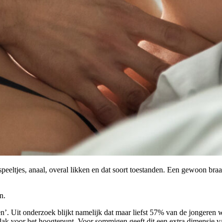
peeltjes, anaal, overal likken en dat soort toestanden. Een gewoon braaf
n.
n’. Uit onderzoek blijkt namelijk dat maar liefst 57% van de jongeren we
tie, vlak voor het hoogtepunt. Voor sommigen geeft dit een extra dimensi