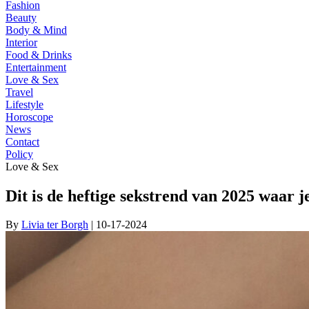
Fashion
Beauty
Body & Mind
Interior
Food & Drinks
Entertainment
Love & Sex
Travel
Lifestyle
Horoscope
News
Contact
Policy
Love & Sex
Dit is de heftige sekstrend van 2025 waar j
By
Livia ter Borgh
| 10-17-2024