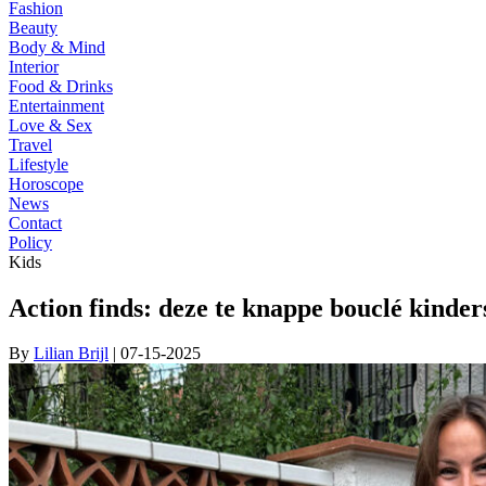
Fashion
Beauty
Body & Mind
Interior
Food & Drinks
Entertainment
Love & Sex
Travel
Lifestyle
Horoscope
News
Contact
Policy
Kids
Action finds: deze te knappe bouclé kinder
By
Lilian Brijl
| 07-15-2025