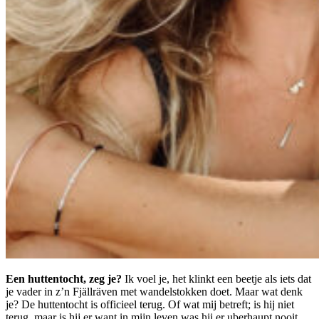
Een huttentocht, zeg je?
Ik voel je, het klinkt een beetje als iets dat
je vader in z’n Fjällräven met wandelstokken doet. Maar wat denk
je? De huttentocht is officieel terug. Of wat mij betreft; is hij niet
terug, maar is hij er want in mijn leven was hij er uberhaupt nooit