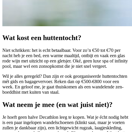
Wat kost een huttentocht?
Niet schrikken: het is echt betaalbaar. Voor zo’n €50 tot €70 per
nacht heb je een bed, een warme maaltijd, ontbijt en vaak een glas
rode wijn met uitzicht op een gletsjer. Oké, geen luxe spa of infinity
pool, maar wel een zonsopkomst die je niet snel vergeet.
Wil je alles geregeld? Dan zijn er ook georganiseerde huttentochten
mét gids en bagagevervoer. Reken dan op €500-€800 voor een
week. En geloof me, je gaat thuiskomen als een wandelende zen-
boeddhist met kuiten van staal.
Wat neem je mee (en wat juist niet)?
Je hoeft geen halve Decathlon leeg te kopen. Wat je écht nodig hebt
is een paar ingelopen wandelschoenen (klinkt saai, maar je voeten
zullen je dankbaar zijn), een lichtgewicht rugzak, laagjeskleding,