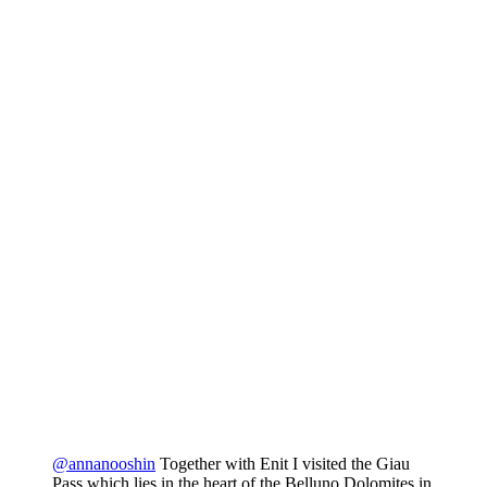
@annanooshin
Together with Enit I visited the Giau
Pass which lies in the heart of the Belluno Dolomites in