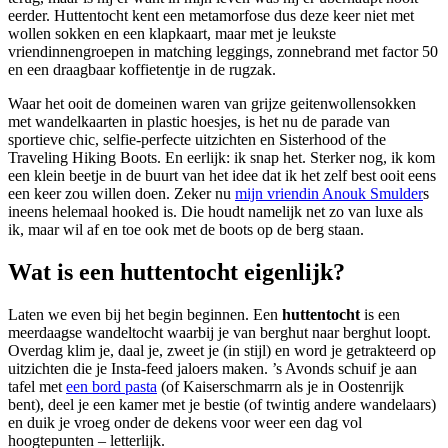
eerder. Huttentocht kent een metamorfose dus deze keer niet met
wollen sokken en een klapkaart, maar met je leukste
vriendinnengroepen in matching leggings, zonnebrand met factor 50
en een draagbaar koffietentje in de rugzak.
Waar het ooit de domeinen waren van grijze geitenwollensokken
met wandelkaarten in plastic hoesjes, is het nu de parade van
sportieve chic, selfie-perfecte uitzichten en Sisterhood of the
Traveling Hiking Boots. En eerlijk: ik snap het. Sterker nog, ik kom
een klein beetje in de buurt van het idee dat ik het zelf best ooit eens
een keer zou willen doen. Zeker nu
mijn vriendin Anouk Smulder
s
ineens helemaal hooked is. Die houdt namelijk net zo van luxe als
ik, maar wil af en toe ook met de boots op de berg staan.
Wat is een huttentocht eigenlijk?
Laten we even bij het begin beginnen. Een
huttentocht
is een
meerdaagse wandeltocht waarbij je van berghut naar berghut loopt.
Overdag klim je, daal je, zweet je (in stijl) en word je getrakteerd op
uitzichten die je Insta-feed jaloers maken. ’s Avonds schuif je aan
tafel met
een bord pasta
(of Kaiserschmarrn als je in Oostenrijk
bent), deel je een kamer met je bestie (of twintig andere wandelaars)
en duik je vroeg onder de dekens voor weer een dag vol
hoogtepunten – letterlijk.