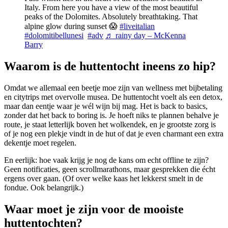
Italy. From here you have a view of the most beautiful
peaks of the Dolomites. Absolutely breathtaking. That
alpine glow during sunset 😱
#liveitalian
#dolomitibellunesi
#adv
♬ rainy day – McKenna
Barry
Waarom is de huttentocht ineens zo hip?
Omdat we allemaal een beetje moe zijn van wellness met bijbetaling
en citytrips met overvolle musea. De huttentocht voelt als een detox,
maar dan eentje waar je wél wijn bij mag. Het is back to basics,
zonder dat het back to boring is. Je hoeft niks te plannen behalve je
route, je staat letterlijk boven het wolkendek, en je grootste zorg is
of je nog een plekje vindt in de hut of dat je even charmant een extra
dekentje moet regelen.
En eerlijk: hoe vaak krijg je nog de kans om echt offline te zijn?
Geen notificaties, geen scrollmarathons, maar gesprekken die écht
ergens over gaan. (Of over welke kaas het lekkerst smelt in de
fondue. Ook belangrijk.)
Waar moet je zijn voor de mooiste
huttentochten?