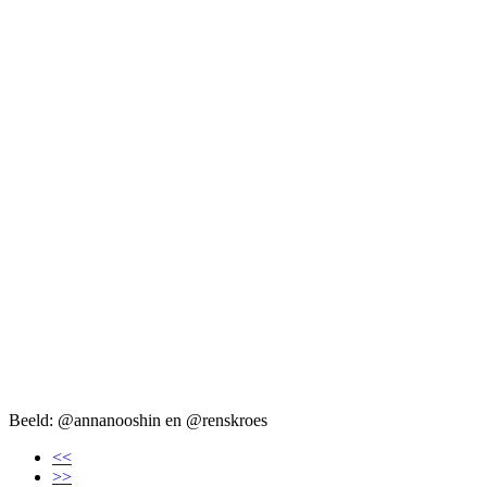
Beeld: @annanooshin en @renskroes
<<
>>