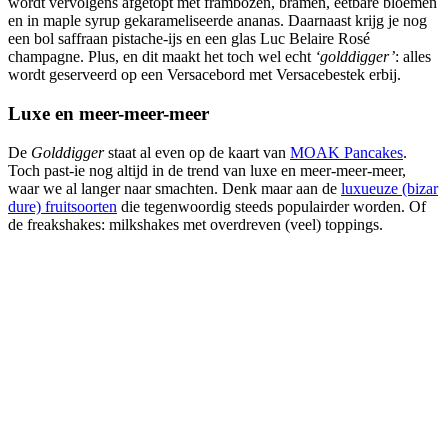
wordt vervolgens afgetopt met frambozen, bramen, eetbare bloemen
en in maple syrup gekarameliseerde ananas. Daarnaast krijg je nog
een bol saffraan pistache-ijs en een glas Luc Belaire Rosé
champagne. Plus, en dit maakt het toch wel echt
‘golddigger’
: alles
wordt geserveerd op een Versacebord met Versacebestek erbij.
Luxe en meer-meer-meer
De
Golddigger
staat al even op de kaart van
MOAK Pancakes
.
Toch past-ie nog altijd in de trend van luxe en meer-meer-meer,
waar we al langer naar smachten. Denk maar aan de
luxueuze (bizar
dure) fruitsoorten
die tegenwoordig steeds populairder worden. Of
de freakshakes: milkshakes met overdreven (veel) toppings.