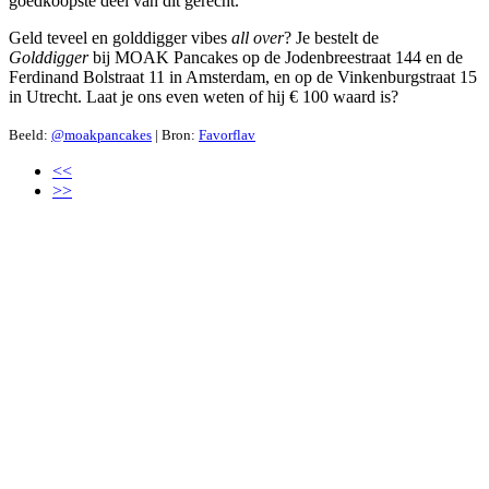
goedkoopste deel van dit gerecht.
Geld teveel en golddigger vibes
all over
? Je bestelt de
Golddigger
bij MOAK Pancakes op de Jodenbreestraat 144 en de
Ferdinand Bolstraat 11 in Amsterdam, en op de Vinkenburgstraat 15
in Utrecht. Laat je ons even weten of hij € 100 waard is?
Beeld:
@moakpancakes
| Bron:
Favorflav
<<
>>