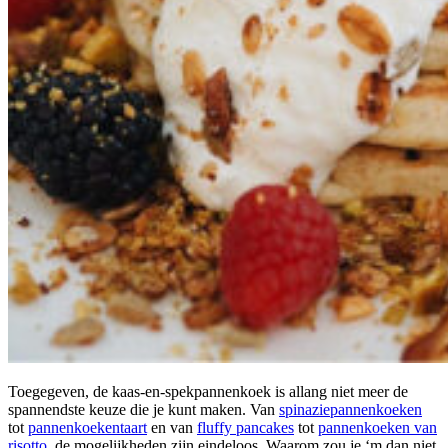
Toegegeven, de kaas-en-spekpannenkoek is allang niet meer de
spannendste keuze die je kunt maken. Van
spinaziepannenkoeken
tot
pannenkoekentaart
en van
fluffy pancakes
tot
pannenkoeken van
risotto
, de mogelijkheden zijn eindeloos. Waarom zou je ‘m dan niet