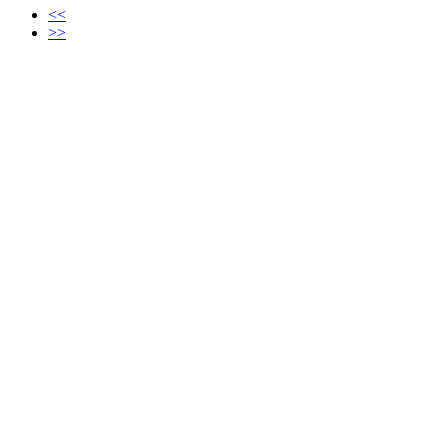
<<
>>