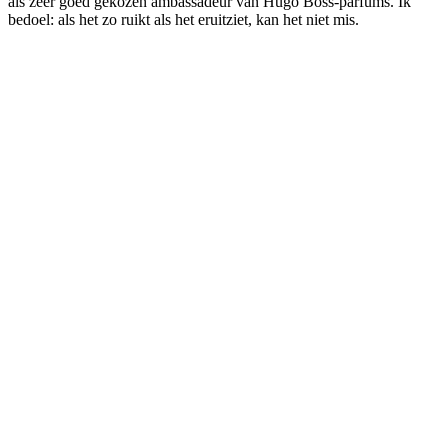
als zeer goed gekozen ambassadeur van Hugo Boss-parfums. Ik
bedoel: als het zo ruikt als het eruitziet, kan het niet mis.