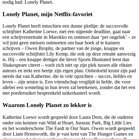
nodig had: Lonely Planet.
Lonely Planet, mijn Netflix-favoriet
Lonely Planet heeft misschien een dunne plotlijn: de succesvolle
schrijfster Katherine Loewe, met een nijpende deadline, gaat naar
een schrijversretraite in Marokko en ontmoet daar ‘per ongeluk’ – ze
wil juist geen mensen ontmoeten om haar boek af te kunnen
schrijven – Owen Brophy, de partner van de jonge, knappe en
succesvolle schrijfster Lily Kemp, die ook op deze retraite aanwezig
is. Hij – een knappe dertiger die liever Sports Illustrated leest dan
Shakespeare citeert – voelt zich niet op zijn plek tussen alle elitaire
auteurs en trekt een beetje zijn eigen plan. Onbedoeld kruist zijn pad
steeds dat van Katherine, die in vele opzichten – succes, liefdes en
leven – zijn senior is. Een vriendschap verglijdt in liefde, die voor
allebei een wenteling in hun leven zal betekenen, zonder dat het een
met poedersuiker besprenkeld suikerkasteel wordt.
Waarom Lonely Planet zo lekker is
Katherine Loewe wordt gespeeld door Laura Dern, die de ouderen
onder ons kennen van Wild at Heart, Jurassic Park, Big Little Lies
en het wonderschone The Fault in Our Stars. Owen wordt gespeeld
door Liam Hemsworth, die je vast kent van The Hunger Games en