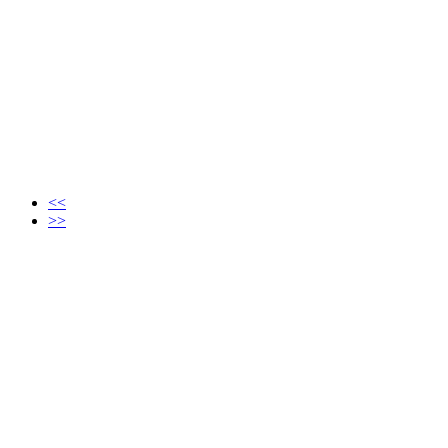
<<
>>