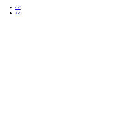
<<
>>