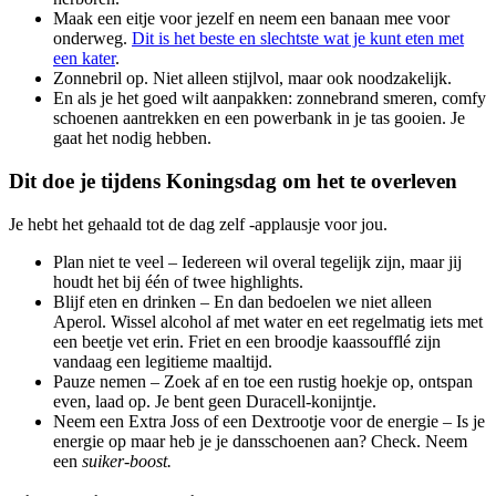
Maak een eitje voor jezelf en neem een banaan mee voor
onderweg.
Dit is het beste en slechtste wat je kunt eten met
een kater
.
Zonnebril op. Niet alleen stijlvol, maar ook noodzakelijk.
En als je het goed wilt aanpakken: zonnebrand smeren, comfy
schoenen aantrekken en een powerbank in je tas gooien. Je
gaat het nodig hebben.
Dit doe je tijdens Koningsdag om het te overleven
Je hebt het gehaald tot de dag zelf -applausje voor jou.
Plan niet te veel – Iedereen wil overal tegelijk zijn, maar jij
houdt het bij één of twee highlights.
Blijf eten en drinken – En dan bedoelen we niet alleen
Aperol. Wissel alcohol af met water en eet regelmatig iets met
een beetje vet erin. Friet en een broodje kaassoufflé zijn
vandaag een legitieme maaltijd.
Pauze nemen – Zoek af en toe een rustig hoekje op, ontspan
even, laad op. Je bent geen Duracell-konijntje.
Neem een Extra Joss of een Dextrootje voor de energie – Is je
energie op maar heb je je dansschoenen aan? Check. Neem
een
suiker-boost.