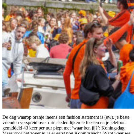
De dag waarop oranje ineens een fashion statement is (ew), je beste
vrienden verspreid over drie steden lijken te feesten en je telefoon
gemiddeld 43 keer per uur piept met ‘waar ben jij?’: Koningsdag.
Maar voor het zover is, is er eerst nog Koningsnacht. Want waar we