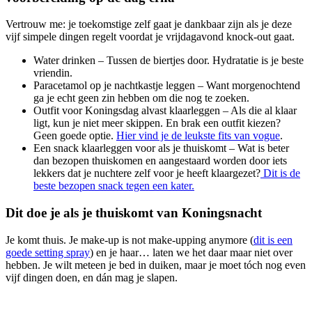
Vertrouw me: je toekomstige zelf gaat je dankbaar zijn als je deze
vijf simpele dingen regelt voordat je vrijdagavond knock-out gaat.
Water drinken – Tussen de biertjes door. Hydratatie is je beste
vriendin.
Paracetamol op je nachtkastje leggen – Want morgenochtend
ga je echt geen zin hebben om die nog te zoeken.
Outfit voor Koningsdag alvast klaarleggen – Als die al klaar
ligt, kun je niet meer skippen. En brak een outfit kiezen?
Geen goede optie.
Hier vind je de leukste fits van vogue
.
Een snack klaarleggen voor als je thuiskomt – Wat is beter
dan bezopen thuiskomen en aangestaard worden door iets
lekkers dat je nuchtere zelf voor je heeft klaargezet?
Dit is de
beste bezopen snack tegen een kater.
Dit doe je als je thuiskomt van Koningsnacht
Je komt thuis. Je make-up is not make-upping anymore (
dit is een
goede setting spray
) en je haar… laten we het daar maar niet over
hebben. Je wilt meteen je bed in duiken, maar je moet tóch nog even
vijf dingen doen, en dán mag je slapen.