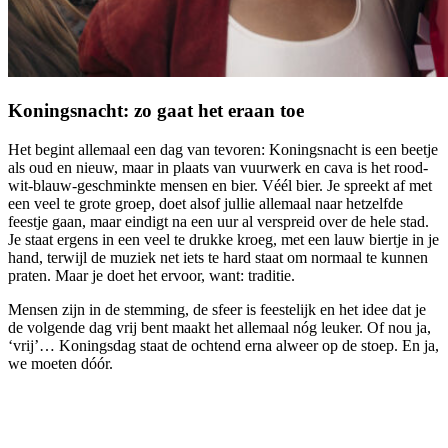
Koningsnacht: zo gaat het eraan toe
Het begint allemaal een dag van tevoren: Koningsnacht is een beetje
als oud en nieuw, maar in plaats van vuurwerk en cava is het rood-
wit-blauw-geschminkte mensen en bier. Véél bier. Je spreekt af met
een veel te grote groep, doet alsof jullie allemaal naar hetzelfde
feestje gaan, maar eindigt na een uur al verspreid over de hele stad.
Je staat ergens in een veel te drukke kroeg, met een lauw biertje in je
hand, terwijl de muziek net iets te hard staat om normaal te kunnen
praten. Maar je doet het ervoor, want: traditie.
Mensen zijn in de stemming, de sfeer is feestelijk en het idee dat je
de volgende dag vrij bent maakt het allemaal nóg leuker. Of nou ja,
‘vrij’… Koningsdag staat de ochtend erna alweer op de stoep. En ja,
we moeten dóór.