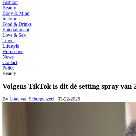
Fashion
Beauty
Body & Mind
Interior
Food & Drinks
Entertainment
Love & Sex
Travel
Lifestyle
Horoscope
News
Contact
Policy
Beauty
Volgens TikTok is dit dé setting spray van 
By
Lotte van Scherpenzeel
| 03-22-2025