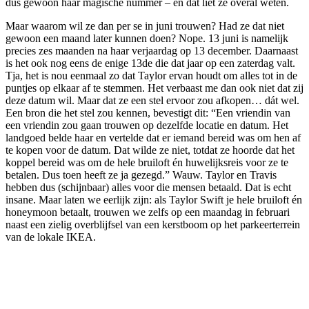
dus gewoon haar magische nummer – en dat liet ze overal weten.
Maar waarom wil ze dan per se in juni trouwen? Had ze dat niet
gewoon een maand later kunnen doen? Nope. 13 juni is namelijk
precies zes maanden na haar verjaardag op 13 december. Daarnaast
is het ook nog eens de enige 13de die dat jaar op een zaterdag valt.
Tja, het is nou eenmaal zo dat Taylor ervan houdt om alles tot in de
puntjes op elkaar af te stemmen. Het verbaast me dan ook niet dat zij
deze datum wil. Maar dat ze een stel ervoor zou afkopen… dát wel.
Een bron die het stel zou kennen, bevestigt dit: “Een vriendin van
een vriendin zou gaan trouwen op dezelfde locatie en datum. Het
landgoed belde haar en vertelde dat er iemand bereid was om hen af
te kopen voor de datum. Dat wilde ze niet, totdat ze hoorde dat het
koppel bereid was om de hele bruiloft én huwelijksreis voor ze te
betalen. Dus toen heeft ze ja gezegd.” Wauw. Taylor en Travis
hebben dus (schijnbaar) alles voor die mensen betaald. Dat is echt
insane. Maar laten we eerlijk zijn: als Taylor Swift je hele bruiloft én
honeymoon betaalt, trouwen we zelfs op een maandag in februari
naast een zielig overblijfsel van een kerstboom op het parkeerterrein
van de lokale IKEA.