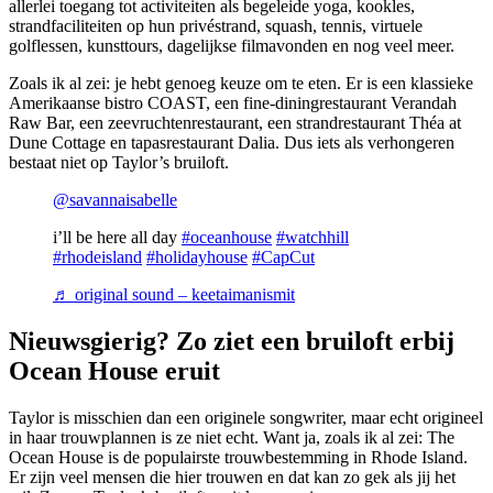
allerlei toegang tot activiteiten als begeleide yoga, kookles,
strandfaciliteiten op hun privéstrand, squash, tennis, virtuele
golflessen, kunsttours, dagelijkse filmavonden en nog veel meer.
Zoals ik al zei: je hebt genoeg keuze om te eten. Er is een klassieke
Amerikaanse bistro COAST, een fine-diningrestaurant Verandah
Raw Bar, een zeevruchtenrestaurant, een strandrestaurant Théa at
Dune Cottage en tapasrestaurant Dalia. Dus iets als verhongeren
bestaat niet op Taylor’s bruiloft.
@savannaisabelle
i’ll be here all day
#oceanhouse
#watchhill
#rhodeisland
#holidayhouse
#CapCut
♬ original sound – keetaimanismit
Nieuwsgierig? Zo ziet een bruiloft erbij
Ocean House eruit
Taylor is misschien dan een originele songwriter, maar echt origineel
in haar trouwplannen is ze niet echt. Want ja, zoals ik al zei: The
Ocean House is de populairste trouwbestemming in Rhode Island.
Er zijn veel mensen die hier trouwen en dat kan zo gek als jij het