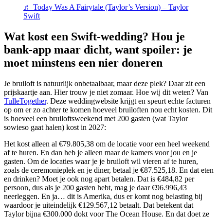
♬ Today Was A Fairytale (Taylor’s Version) – Taylor
Swift
Wat kost een Swift-wedding? Hou je
bank-app maar dicht, want spoiler: je
moet minstens een nier doneren
Je bruiloft is natuurlijk onbetaalbaar, maar deze plek? Daar zit een
prijskaartje aan. Hier trouw je niet zomaar. Hoe wij dit weten? Van
TulleTogether
. Deze weddingwebsite krijgt en speurt echte facturen
op om er zo achter te komen hoeveel bruiloften nou echt kosten. Dit
is hoeveel een bruiloftsweekend met 200 gasten (wat Taylor
sowieso gaat halen) kost in 2027:
Het kost alleen al €79.805,38 om de locatie voor een heel weekend
af te huren. En dan heb je alleen maar de kamers voor jou en je
gasten. Om de locaties waar je je bruiloft wil vieren af te huren,
zoals de ceremonieplek en je diner, betaal je €87.525,18. En dat eten
en drinken? Moet je ook nog apart betalen. Dat is €484,82 per
persoon, dus als je 200 gasten hebt, mag je daar €96.996,43
neerleggen. En ja… dit is Amerika, dus er komt nog belasting bij
waardoor je uiteindelijk €129.567,12 betaalt. Dat betekent dat
Taylor bijna €300.000 dokt voor The Ocean House. En dat doet ze