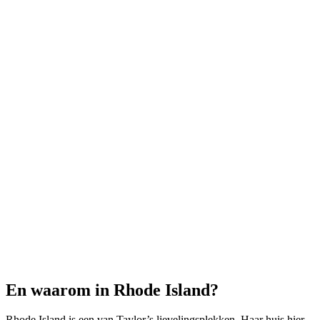
En waarom in Rhode Island?
Rhode Island is een van Taylor’s lievelingsplekken. Haar huis hier,