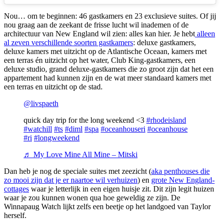
Nou… om te beginnen: 46 gastkamers en 23 exclusieve suites. Of jij
nou graag aan de zeekant de frisse lucht wil inademen of de
architectuur van New England wil zien: alles kan hier. Je hebt
alleen
al zeven verschillende soorten gastkamers
: deluxe gastkamers,
deluxe kamers met uitzicht op de Atlantische Oceaan, kamers met
een terras én uitzicht op het water, Club King-gastkamers, een
deluxe studio, grand deluxe-gastkamers die zo groot zijn dat het een
appartement had kunnen zijn en de wat meer standaard kamers met
een terras en uitzicht op de stad.
@livspaeth
quick day trip for the long weekend <3
#rhodeisland
#watchill
#ts
#diml
#spa
#oceanhouseri
#oceanhouse
#ri
#longweekend
♬ My Love Mine All Mine – Mitski
Dan heb je nog de speciale suites met zeezicht (
aka penthouses die
zo mooi zijn dat je er naartoe wil verhuizen
) en
grote New England-
cottages
waar je letterlijk in een eigen huisje zit. Dit zijn legit huizen
waar je zou kunnen wonen qua hoe geweldig ze zijn. De
Winnapaug Watch lijkt zelfs een beetje op het landgoed van Taylor
herself.