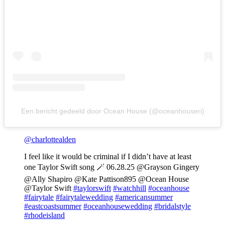
Een bericht gedeeld door Ocean House (@oceanhouseri)
@charlottealden
I feel like it would be criminal if I didn’t have at least
one Taylor Swift song 🪄 06.28.25 @Grayson Gingery
@Ally Shapiro @Kate Pattison895 @Ocean House
@Taylor Swift
#taylorswift
#watchhill
#oceanhouse
#fairytale
#fairytalewedding
#americansummer
#eastcoastsummer
#oceanhousewedding
#bridalstyle
#rhodeisland