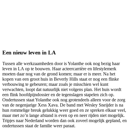
Een nieuw leven in LA
Tussen alle werkzaamheden door is Yolanthe ook nog bezig haar
leven in LA op te bouwen. Haar acteercarrière en lifestylemerk
moeten daar nog van de grond komen; maar er is meer. Na het
kopen van een groot huis in Beverly Hills staat er nog een flinke
verbouwing te gebeuren; maar zoals je misschien wel kunt
verwachten, loopt dat natuurlijk niet volgens plan. Het huis wordt
een flink hoofdpijndossier en de tegenslagen stapelen zich op.
Ondertussen staat Yolanthe ook nog grotendeels alleen voor de zorg
van de negenjarige Xess Xava. De band met Wesley Sneijder is na
hun rommelige breuk gelukkig weer goed en ze spreken elkaar veel,
maar met zo’n lange afstand is even op en neer rijden niet mogelijk.
Tripjes naar Nederland worden dan ook zoveel mogelijk gepland, en
ondertussen staat de familie weer paraat.