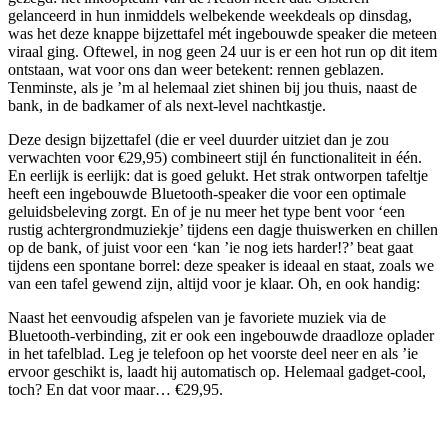
gelanceerd in hun inmiddels welbekende weekdeals op dinsdag,
was het deze knappe bijzettafel mét ingebouwde speaker die meteen
viraal ging. Oftewel, in nog geen 24 uur is er een hot run op dit item
ontstaan, wat voor ons dan weer betekent: rennen geblazen.
Tenminste, als je ’m al helemaal ziet shinen bij jou thuis, naast de
bank, in de badkamer of als next-level nachtkastje.
Deze design bijzettafel (die er veel duurder uitziet dan je zou
verwachten voor €29,95) combineert stijl én functionaliteit in één.
En eerlijk is eerlijk: dat is goed gelukt. Het strak ontworpen tafeltje
heeft een ingebouwde Bluetooth-speaker die voor een optimale
geluidsbeleving zorgt. En of je nu meer het type bent voor ‘een
rustig achtergrondmuziekje’ tijdens een dagje thuiswerken en chillen
op de bank, of juist voor een ‘kan ’ie nog iets harder!?’ beat gaat
tijdens een spontane borrel: deze speaker is ideaal en staat, zoals we
van een tafel gewend zijn, altijd voor je klaar. Oh, en ook handig:
Naast het eenvoudig afspelen van je favoriete muziek via de
Bluetooth-verbinding, zit er ook een ingebouwde draadloze oplader
in het tafelblad. Leg je telefoon op het voorste deel neer en als ’ie
ervoor geschikt is, laadt hij automatisch op. Helemaal gadget-cool,
toch? En dat voor maar… €29,95.