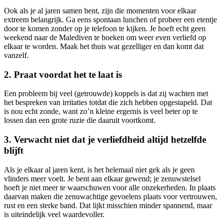
Ook als je al jaren samen bent, zijn die momenten voor elkaar
extreem belangrijk. Ga eens spontaan lunchen of probeer een etentje
door te komen zonder op je telefoon te kijken. Je hoeft echt geen
weekend naar de Malediven te boeken om weer even verliefd op
elkaar te worden. Maak het thuis wat gezelliger en dan komt dat
vanzelf.
2. Praat voordat het te laat is
Een probleem bij veel (getrouwde) koppels is dat zij wachten met
het bespreken van irritaties totdat die zich hebben opgestapeld. Dat
is nou echt zonde, want zo’n kleine ergernis is veel beter op te
lossen dan een grote ruzie die daaruit voortkomt.
3. Verwacht niet dat je verliefdheid altijd hetzelfde
blijft
Als je elkaar al jaren kent, is het helemaal niet gek als je geen
vlinders meer voelt. Je bent aan elkaar gewend; je zenuwstelsel
hoeft je niet meer te waarschuwen voor alle onzekerheden. In plaats
daarvan maken die zenuwachtige gevoelens plaats voor vertrouwen,
rust en een sterke band. Dat lijkt misschien minder spannend, maar
is uiteindelijk veel waardevoller.