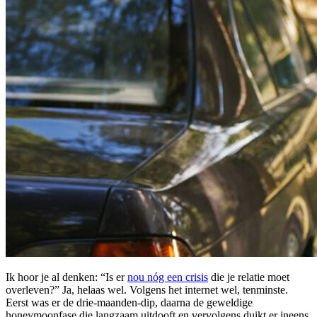
Ik hoor je al denken: “Is er
nou nóg een crisis
die je relatie moet
overleven?” Ja, helaas wel. Volgens het internet wel, tenminste.
Eerst was er de drie-maanden-dip, daarna de geweldige
honeymoonfase die langzaam uitdooft en vervolgens duikt er ineens