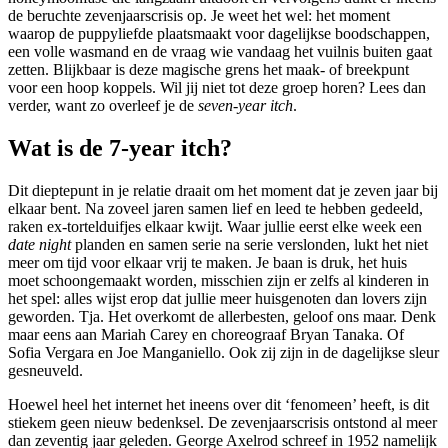
de beruchte zevenjaarscrisis op. Je weet het wel: het moment
waarop de puppyliefde plaatsmaakt voor dagelijkse boodschappen,
een volle wasmand en de vraag wie vandaag het vuilnis buiten gaat
zetten. Blijkbaar is deze magische grens het maak- of breekpunt
voor een hoop koppels. Wil jij niet tot deze groep horen? Lees dan
verder, want zo overleef je de
seven-year itch
.
Wat is de 7-year itch?
Dit dieptepunt in je relatie draait om het moment dat je zeven jaar bij
elkaar bent. Na zoveel jaren samen lief en leed te hebben gedeeld,
raken ex-tortelduifjes elkaar kwijt. Waar jullie eerst elke week een
date night
planden en samen serie na serie verslonden, lukt het niet
meer om tijd voor elkaar vrij te maken. Je baan is druk, het huis
moet schoongemaakt worden, misschien zijn er zelfs al kinderen in
het spel: alles wijst erop dat jullie meer huisgenoten dan lovers zijn
geworden. Tja. Het overkomt de allerbesten, geloof ons maar. Denk
maar eens aan Mariah Carey en choreograaf Bryan Tanaka. Of
Sofia Vergara en Joe Manganiello. Ook zij zijn in de dagelijkse sleur
gesneuveld.
Hoewel heel het internet het ineens over dit ‘fenomeen’ heeft, is dit
stiekem geen nieuw bedenksel. De zevenjaarscrisis ontstond al meer
dan zeventig jaar geleden. George Axelrod schreef in 1952 namelijk