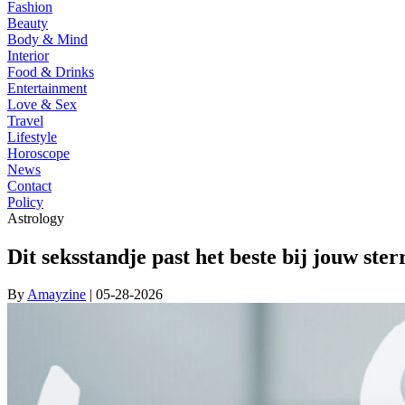
Fashion
Beauty
Body & Mind
Interior
Food & Drinks
Entertainment
Love & Sex
Travel
Lifestyle
Horoscope
News
Contact
Policy
Astrology
Dit seksstandje past het beste bij jouw ste
By
Amayzine
| 05-28-2026