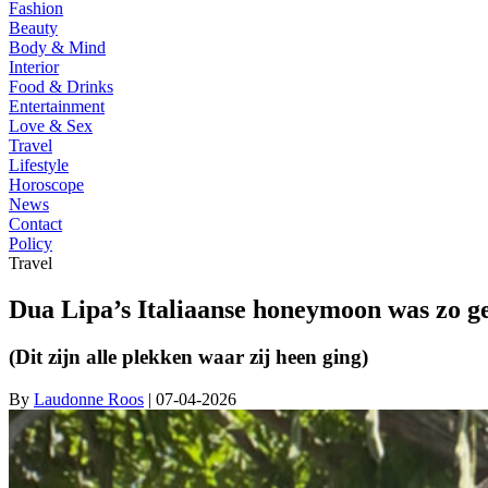
Fashion
Beauty
Body & Mind
Interior
Food & Drinks
Entertainment
Love & Sex
Travel
Lifestyle
Horoscope
News
Contact
Policy
Travel
Dua Lipa’s Italiaanse honeymoon was zo gew
(Dit zijn alle plekken waar zij heen ging)
By
Laudonne Roos
| 07-04-2026