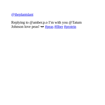
@theplantslant
Replying to @amber.p.o I’m with you @Tatum
Johnson love peas! 🫛
#peas
#fiber
#protein