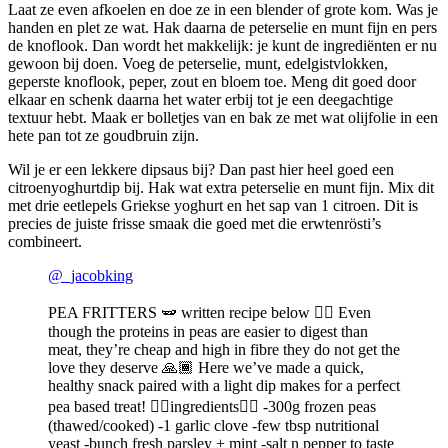
Laat ze even afkoelen en doe ze in een blender of grote kom. Was je
handen en plet ze wat. Hak daarna de peterselie en munt fijn en pers
de knoflook. Dan wordt het makkelijk: je kunt de ingrediënten er nu
gewoon bij doen. Voeg de peterselie, munt, edelgistvlokken,
geperste knoflook, peper, zout en bloem toe. Meng dit goed door
elkaar en schenk daarna het water erbij tot je een deegachtige
textuur hebt. Maak er bolletjes van en bak ze met wat olijfolie in een
hete pan tot ze goudbruin zijn.
Wil je er een lekkere dipsaus bij? Dan past hier heel goed een
citroenyoghurtdip bij. Hak wat extra peterselie en munt fijn. Mix dit
met drie eetlepels Griekse yoghurt en het sap van 1 citroen. Dit is
precies de juiste frisse smaak die goed met die erwtenrösti’s
combineert.
@_jacobking
PEA FRITTERS 🫛 written recipe below 👇🏾 Even
though the proteins in peas are easier to digest than
meat, they’re cheap and high in fibre they do not get the
love they deserve 🙏🏾 Here we’ve made a quick,
healthy snack paired with a light dip makes for a perfect
pea based treat! 👇🏾ingredients👇🏾 -300g frozen peas
(thawed/cooked) -1 garlic clove -few tbsp nutritional
yeast -bunch fresh parsley + mint -salt n pepper to taste