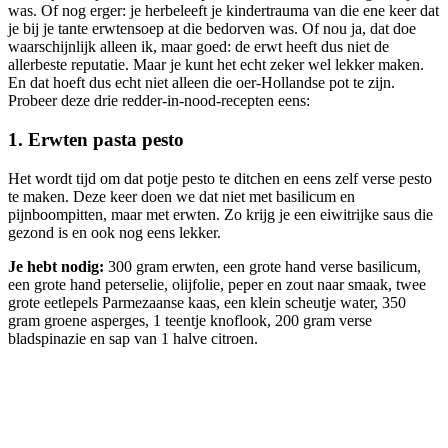
was. Of nog erger: je herbeleeft je kindertrauma van die ene keer dat
je bij je tante erwtensoep at die bedorven was. Of nou ja, dat doe
waarschijnlijk alleen ik, maar goed: de erwt heeft dus niet de
allerbeste reputatie. Maar je kunt het echt zeker wel lekker maken.
En dat hoeft dus echt niet alleen die oer-Hollandse pot te zijn.
Probeer deze drie redder-in-nood-recepten eens:
1. Erwten pasta pesto
Het wordt tijd om dat potje pesto te ditchen en eens zelf verse pesto
te maken. Deze keer doen we dat niet met basilicum en
pijnboompitten, maar met erwten. Zo krijg je een eiwitrijke saus die
gezond is en ook nog eens lekker.
Je hebt nodig:
300 gram erwten, een grote hand verse basilicum,
een grote hand peterselie, olijfolie, peper en zout naar smaak, twee
grote eetlepels Parmezaanse kaas, een klein scheutje water, 350
gram groene asperges, 1 teentje knoflook, 200 gram verse
bladspinazie en sap van 1 halve citroen.