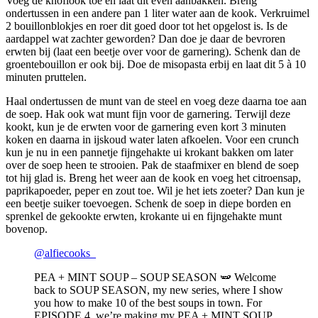
Voeg de knoflook toe en laat dit even aanbakken. Breng
ondertussen in een andere pan 1 liter water aan de kook. Verkruimel
2 bouillonblokjes en roer dit goed door tot het opgelost is. Is de
aardappel wat zachter geworden? Dan doe je daar de bevroren
erwten bij (laat een beetje over voor de garnering). Schenk dan de
groentebouillon er ook bij. Doe de misopasta erbij en laat dit 5 à 10
minuten pruttelen.
Haal ondertussen de munt van de steel en voeg deze daarna toe aan
de soep. Hak ook wat munt fijn voor de garnering. Terwijl deze
kookt, kun je de erwten voor de garnering even kort 3 minuten
koken en daarna in ijskoud water laten afkoelen. Voor een crunch
kun je nu in een pannetje fijngehakte ui krokant bakken om later
over de soep heen te strooien. Pak de staafmixer en blend de soep
tot hij glad is. Breng het weer aan de kook en voeg het citroensap,
paprikapoeder, peper en zout toe. Wil je het iets zoeter? Dan kun je
een beetje suiker toevoegen. Schenk de soep in diepe borden en
sprenkel de gekookte erwten, krokante ui en fijngehakte munt
bovenop.
@alfiecooks_
PEA + MINT SOUP – SOUP SEASON 🫛 Welcome
back to SOUP SEASON, my new series, where I show
you how to make 10 of the best soups in town. For
EPISODE 4, we’re making my PEA + MINT SOUP