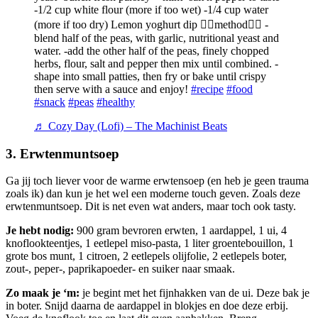
-1/2 cup white flour (more if too wet) -1/4 cup water
(more if too dry) Lemon yoghurt dip 👇🏾method👇🏾 -
blend half of the peas, with garlic, nutritional yeast and
water. -add the other half of the peas, finely chopped
herbs, flour, salt and pepper then mix until combined. -
shape into small patties, then fry or bake until crispy
then serve with a sauce and enjoy!
#recipe
#food
#snack
#peas
#healthy
♬ Cozy Day (Lofi) – The Machinist Beats
3. Erwtenmuntsoep
Ga jij toch liever voor de warme erwtensoep (en heb je geen trauma
zoals ik) dan kun je het wel een moderne touch geven. Zoals deze
erwtenmuntsoep. Dit is net even wat anders, maar toch ook tasty.
Je hebt nodig:
900 gram bevroren erwten, 1 aardappel, 1 ui, 4
knoflookteentjes, 1 eetlepel miso-pasta, 1 liter groentebouillon, 1
grote bos munt, 1 citroen, 2 eetlepels olijfolie, 2 eetlepels boter,
zout-, peper-, paprikapoeder- en suiker naar smaak.
Zo maak je ‘m:
je begint met het fijnhakken van de ui. Deze bak je
in boter. Snijd daarna de aardappel in blokjes en doe deze erbij.