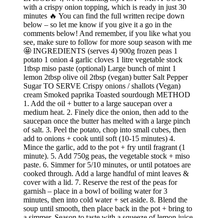
with a crispy onion topping, which is ready in just 30
minutes 🔥 You can find the full written recipe down
below – so let me know if you give it a go in the
comments below! And remember, if you like what you
see, make sure to follow for more soup season with me
🤩 INGREDIENTS (serves 4) 900g frozen peas 1
potato 1 onion 4 garlic cloves 1 litre vegetable stock
1tbsp miso paste (optional) Large bunch of mint 1
lemon 2tbsp olive oil 2tbsp (vegan) butter Salt Pepper
Sugar TO SERVE Crispy onions / shallots (Vegan)
cream Smoked paprika Toasted sourdough METHOD
1. Add the oil + butter to a large saucepan over a
medium heat. 2. Finely dice the onion, then add to the
saucepan once the butter has melted with a large pinch
of salt. 3. Peel the potato, chop into small cubes, then
add to onions + cook until soft (10-15 minutes) 4.
Mince the garlic, add to the pot + fry until fragrant (1
minute). 5. Add 750g peas, the vegetable stock + miso
paste. 6. Simmer for 5/10 minutes, or until potatoes are
cooked through. Add a large handful of mint leaves &
cover with a lid. 7. Reserve the rest of the peas for
garnish – place in a bowl of boiling water for 3
minutes, then into cold water + set aside. 8. Blend the
soup until smooth, then place back in the pot + bring to
a simmer. Season to taste with a squeeze of lemon juice,