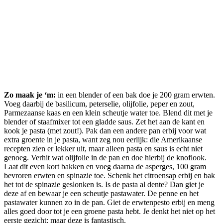
Zo maak je ‘m:
in een blender of een bak doe je 200 gram erwten.
Voeg daarbij de basilicum, peterselie, olijfolie, peper en zout,
Parmezaanse kaas en een klein scheutje water toe. Blend dit met je
blender of staafmixer tot een gladde saus. Zet het aan de kant en
kook je pasta (met zout!). Pak dan een andere pan erbij voor wat
extra groente in je pasta, want zeg nou eerlijk: die Amerikaanse
recepten zien er lekker uit, maar alleen pasta en saus is echt niet
genoeg. Verhit wat olijfolie in de pan en doe hierbij de knoflook.
Laat dit even kort bakken en voeg daarna de asperges, 100 gram
bevroren erwten en spinazie toe. Schenk het citroensap erbij en bak
het tot de spinazie geslonken is. Is de pasta al dente? Dan giet je
deze af en bewaar je een scheutje pastawater. De penne en het
pastawater kunnen zo in de pan. Giet de erwtenpesto erbij en meng
alles goed door tot je een groene pasta hebt. Je denkt het niet op het
eerste gezicht: maar deze is fantastisch.