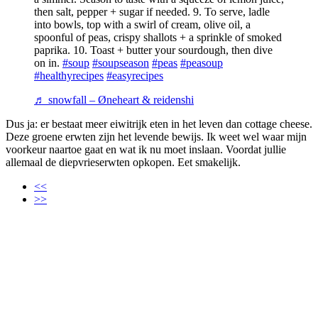
then salt, pepper + sugar if needed. 9. To serve, ladle
into bowls, top with a swirl of cream, olive oil, a
spoonful of peas, crispy shallots + a sprinkle of smoked
paprika. 10. Toast + butter your sourdough, then dive
on in.
#soup
#soupseason
#peas
#peasoup
#healthyrecipes
#easyrecipes
♬ snowfall – Øneheart & reidenshi
Dus ja: er bestaat meer eiwitrijk eten in het leven dan cottage cheese.
Deze groene erwten zijn het levende bewijs. Ik weet wel waar mijn
voorkeur naartoe gaat en wat ik nu moet inslaan. Voordat jullie
allemaal de diepvrieserwten opkopen. Eet smakelijk.
<<
>>