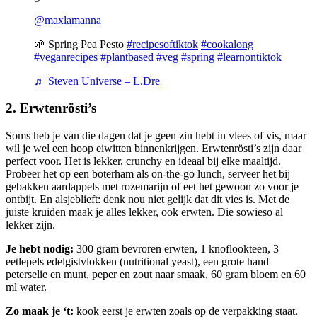
@maxlamanna
🌱 Spring Pea Pesto
#recipesoftiktok
#cookalong
#veganrecipes
#plantbased
#veg
#spring
#learnontiktok
♬ Steven Universe – L.Dre
2. Erwtenrösti’s
Soms heb je van die dagen dat je geen zin hebt in vlees of vis, maar
wil je wel een hoop eiwitten binnenkrijgen. Erwtenrösti’s zijn daar
perfect voor. Het is lekker, crunchy en ideaal bij elke maaltijd.
Probeer het op een boterham als on-the-go lunch, serveer het bij
gebakken aardappels met rozemarijn of eet het gewoon zo voor je
ontbijt. En alsjeblieft: denk nou niet gelijk dat dit vies is. Met de
juiste kruiden maak je alles lekker, ook erwten. Die sowieso al
lekker zijn.
Je hebt nodig:
300 gram bevroren erwten, 1 knoflookteen, 3
eetlepels edelgistvlokken (nutritional yeast), een grote hand
peterselie en munt, peper en zout naar smaak, 60 gram bloem en 60
ml water.
Zo maak je ‘t:
kook eerst je erwten zoals op de verpakking staat.