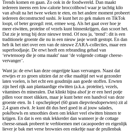
Trends komen en gaan. Zo ook in de foodwereld. Dan maakt
iedereen ineens een low-calorie broccolibowl waar je tachtig kilo
van afvalt na het twee weken te eten, en het andere moment probeert
iedereen deconstructed sushi. Je kunt het zo gek maken en TikTok
loopt, of beter gezegd: rent, ermee weg. Als het gaat over hoe je
meer eiwitten, proteïne of vezels kunt binnenkrijgen, dan scoort het.
Dat zie je terug bij deze nieuwe trend. Of nou ja, ‘trend’: dit is een
traditionele groente die nu in een nieuw jasje wordt gestopt. En dan
heb ik het niet over een van de nieuwe ZARA-collecties, maar een
superfoodjasje. De erwt heeft een rebranding gehad van
‘erwtensoep die je oma maakt’ naar ‘de volgende cottage cheese-
vervanger’.
Want ja: de erwt kan deze ongerijpte kaas vervangen. Naast dat
erwtjes er zo groen uitzien dat ze elke maaltijd net wat gezonder
laten voelen, is het echt een goudmijn aan goede stoffen. Erwten
zijn heel rijk aan plantaardige eiwitten (a.k.a. proteïne), vezels,
vitamines én mineralen. Dat klinkt bijna alsof je er een heel potje
pillen voor moet slikken, maar je kunt beter een handvol van deze
groente eten. In 1 opscheplepel (60 gram diepvriesdoperwten) zit al
2,4 gram eiwit. Je kunt dit dus heel goed in al jouw salades,
pokébowls en smoothies doen om lekker veel eiwitten binnen te
krijgen. En dat is een stuk lekkerder dan wanneer je de cottage
cheese-smaak probeert te verbloemen met cacaopoeder en eigenlijk
liever je bak met verse brownies een enkeltje naar de prullenbak