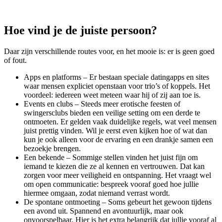
Hoe vind je de juiste persoon?
Daar zijn verschillende routes voor, en het mooie is: er is geen goed
of fout.
Apps en platforms – Er bestaan speciale datingapps en sites
waar mensen expliciet openstaan voor trio’s of koppels. Het
voordeel: iedereen weet meteen waar hij of zij aan toe is.
Events en clubs – Steeds meer erotische feesten of
swingersclubs bieden een veilige setting om een derde te
ontmoeten. Er gelden vaak duidelijke regels, wat veel mensen
juist prettig vinden. Wil je eerst even kijken hoe of wat dan
kun je ook alleen voor de ervaring en een drankje samen een
bezoekje brengen.
Een bekende – Sommige stellen vinden het juist fijn om
iemand te kiezen die ze al kennen en vertrouwen. Dat kan
zorgen voor meer veiligheid en ontspanning. Het vraagt wel
om open communicatie: bespreek vooraf goed hoe jullie
hiermee omgaan, zodat niemand verrast wordt.
De spontane ontmoeting – Soms gebeurt het gewoon tijdens
een avond uit. Spannend en avontuurlijk, maar ook
onvoorspelbaar. Hier is het extra belangrijk dat jullie vooraf al