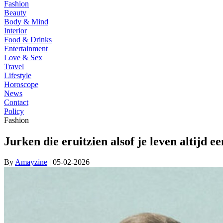
Fashion
Beauty
Body & Mind
Interior
Food & Drinks
Entertainment
Love & Sex
Travel
Lifestyle
Horoscope
News
Contact
Policy
Fashion
Jurken die eruitzien alsof je leven altijd 
By
Amayzine
| 05-02-2026