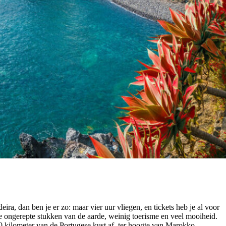
a, dan ben je er zo: maar vier uur vliegen, en tickets heb je al voor
e ongerepte stukken van de aarde, weinig toerisme en veel mooiheid.
50 kilometer van de Portugese kust af, ter hoogte van Marokko.