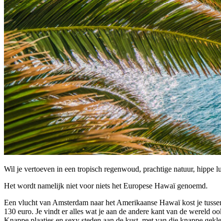
Wil je vertoeven in een tropisch regenwoud, prachtige natuur, hippe l
Het wordt namelijk niet voor niets het Europese Hawaï genoemd.
Een vlucht van Amsterdam naar het Amerikaanse Hawaï kost je tussen de
130 euro. Je vindt er alles wat je aan de andere kant van de wereld
Knappe plaatjes en sexy steden aan de kust, met van die knappe gekle