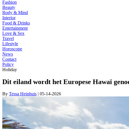
Fashion
Beauty
Body & Mind
Interior
Food & Drinks
Entertainment
Love & Sex
Travel
Lifestyle
Horoscope
News
Contact
Policy
Holiday
Dit eiland wordt het Europese Hawaï gen
By
Tessa Heinhuis
| 05-14-2026