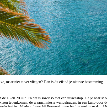
uxe, maar niet te ver vliegen? Dan is dit eiland je nieuwe bestemming.
 18 en 20 uur. En dat is sowieso met een tussenstop. Ga je naar Madeir
 ook zou tegenkomen: de waanzinnigste wandelpaden, in een kano door d
urde huisjes. Madeira hoort bij Portugal, maar het ligt wel meer dan 8