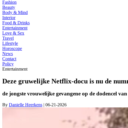
Fashion
Beauty
Body & Mind
Interior
Food & Drinks
Entertainment
Love & Sex
Travel
Lifestyle
Horoscope
News
Contact
Policy
Entertainment
Deze gruwelijke Netflix-docu is nu de numm
de jongste vrouwelijke gevangene op de dodencel van
By
Danielle Heerkens
| 06-21-2026