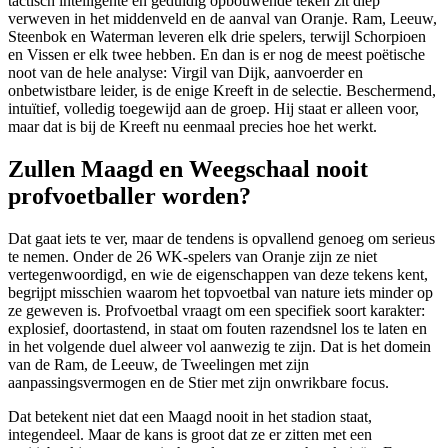
tactisch intelligente en geduldig opbouwende teken zit diep
verweven in het middenveld en de aanval van Oranje. Ram, Leeuw,
Steenbok en Waterman leveren elk drie spelers, terwijl Schorpioen
en Vissen er elk twee hebben. En dan is er nog de meest poëtische
noot van de hele analyse: Virgil van Dijk, aanvoerder en
onbetwistbare leider, is de enige Kreeft in de selectie. Beschermend,
intuïtief, volledig toegewijd aan de groep. Hij staat er alleen voor,
maar dat is bij de Kreeft nu eenmaal precies hoe het werkt.
Zullen Maagd en Weegschaal nooit
profvoetballer worden?
Dat gaat iets te ver, maar de tendens is opvallend genoeg om serieus
te nemen. Onder de 26 WK-spelers van Oranje zijn ze niet
vertegenwoordigd, en wie de eigenschappen van deze tekens kent,
begrijpt misschien waarom het topvoetbal van nature iets minder op
ze geweven is. Profvoetbal vraagt om een specifiek soort karakter:
explosief, doortastend, in staat om fouten razendsnel los te laten en
in het volgende duel alweer vol aanwezig te zijn. Dat is het domein
van de Ram, de Leeuw, de Tweelingen met zijn
aanpassingsvermogen en de Stier met zijn onwrikbare focus.
Dat betekent niet dat een Maagd nooit in het stadion staat,
integendeel. Maar de kans is groot dat ze er zitten met een