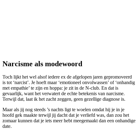
Narcisme als modewoord
Toch lijkt het wel alsof iedere ex de afgelopen jaren gepromoveerd
is tot ‘narcist’. Je hoeft maar ‘emotioneel onvolwassen’ of ‘onhandig
met empathie’ te zijn en hoppa: je zit in de N-club. En dat is
gevaarlijk, want het verwatert de echte betekenis van narcisme.
Terwijl dat, laat ik het zacht zeggen, geen gezellige diagnose is.
Maar als jij nog steeds ’s nachts ligt te woelen omdat hij je in je
hoofd gek maakte terwijl jij dacht dat je verliefd was, dan zou het
zomaar kunnen dat je iets meer hebt meegemaakt dan een onhandige
date.