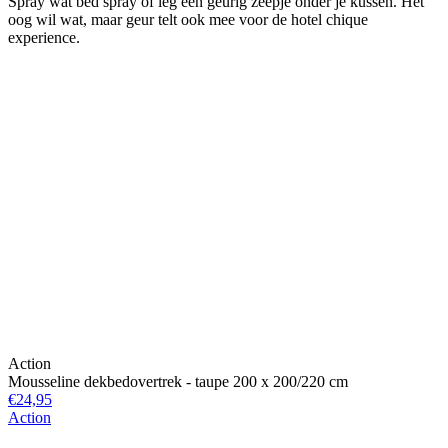
Spray wat bed spray of leg een geurig zeepje onder je kussen. Het
oog wil wat, maar geur telt ook mee voor de hotel chique
experience.
Action
Mousseline dekbedovertrek - taupe 200 x 200/220 cm
€24,95
Action