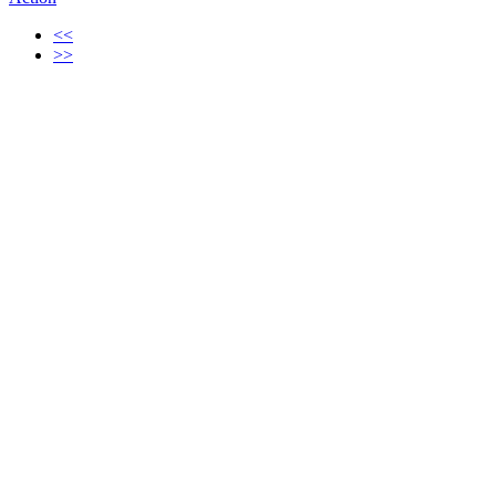
<<
>>