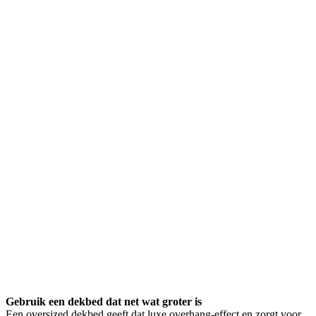
Gebruik een dekbed dat net wat groter is
Een oversized dekbed geeft dat luxe overhang-effect en zorgt voor