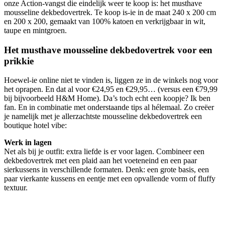
onze Action-vangst die eindelijk weer te koop is: het musthave
mousseline dekbedovertrek. Te koop is-ie in de maat 240 x 200 cm
en 200 x 200, gemaakt van 100% katoen en verkrijgbaar in wit,
taupe en mintgroen.
Het musthave mousseline dekbedovertrek voor een
prikkie
Hoewel-ie online niet te vinden is, liggen ze in de winkels nog voor
het oprapen. En dat al voor €24,95 en €29,95… (versus een €79,99
bij bijvoorbeeld H&M Home). Da’s toch echt een koopje? Ik ben
fan. En in combinatie met onderstaande tips al hélemaal. Zo creëer
je namelijk met je allerzachtste mousseline dekbedovertrek een
boutique hotel vibe:
Werk in lagen
Net als bij je outfit: extra liefde is er voor lagen. Combineer een
dekbedovertrek met een plaid aan het voeteneind en een paar
sierkussens in verschillende formaten. Denk: een grote basis, een
paar vierkante kussens en eentje met een opvallende vorm of fluffy
textuur.