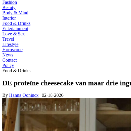
Fashion
Beauty
Body & Mind
Interior
Food & Drinks
Entertainment
Love & Sex
Travel
Lifestyle
Horoscope
News
Contact
Policy
Food & Drinks
DE proteïne cheesecake van maar drie ing
By
Hanna Oonincx
| 02-18-2026