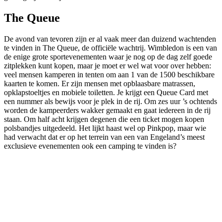
The Queue
De avond van tevoren zijn er al vaak meer dan duizend wachtenden
te vinden in The Queue, de officiële wachtrij. Wimbledon is een van
de enige grote sportevenementen waar je nog op de dag zelf goede
zitplekken kunt kopen, maar je moet er wel wat voor over hebben:
veel mensen kamperen in tenten om aan 1 van de 1500 beschikbare
kaarten te komen. Er zijn mensen met opblaasbare matrassen,
opklapstoeltjes en mobiele toiletten. Je krijgt een Queue Card met
een nummer als bewijs voor je plek in de rij. Om zes uur ’s ochtends
worden de kampeerders wakker gemaakt en gaat iedereen in de rij
staan. Om half acht krijgen degenen die een ticket mogen kopen
polsbandjes uitgedeeld. Het lijkt haast wel op Pinkpop, maar wie
had verwacht dat er op het terrein van een van Engeland’s meest
exclusieve evenementen ook een camping te vinden is?