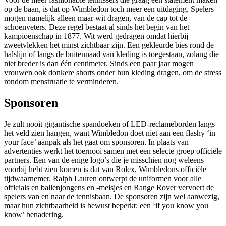
op de baan, is dat op Wimbledon toch meer een uitdaging. Spelers
mogen namelijk alleen maar wit dragen, van de cap tot de
schoenveters. Deze regel bestaat al sinds het begin van het
kampioenschap in 1877. Wit werd gedragen omdat hierbij
zweetvlekken het minst zichtbaar zijn. Een gekleurde bies rond de
halslijn of langs de buitennaad van kleding is toegestaan, zolang die
niet breder is dan één centimeter. Sinds een paar jaar mogen
vrouwen ook donkere shorts onder hun kleding dragen, om de stress
rondom menstruatie te verminderen.
Sponsoren
Je zult nooit gigantische spandoeken of LED-reclameborden langs
het veld zien hangen, want Wimbledon doet niet aan een flashy ‘in
your face’ aanpak als het gaat om sponsoren. In plaats van
advertenties werkt het toernooi samen met een selecte groep officiële
partners. Een van de enige logo’s die je misschien nog weleens
voorbij hebt zien komen is dat van Rolex, Wimbledons officiële
tijdwaarnemer. Ralph Lauren ontwerpt de uniformen voor alle
officials en ballenjongens en -meisjes en Range Rover vervoert de
spelers van en naar de tennisbaan. De sponsoren zijn wel aanwezig,
maar hun zichtbaarheid is bewust beperkt: een ‘if you know you
know’ benadering.