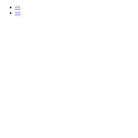
<<
>>