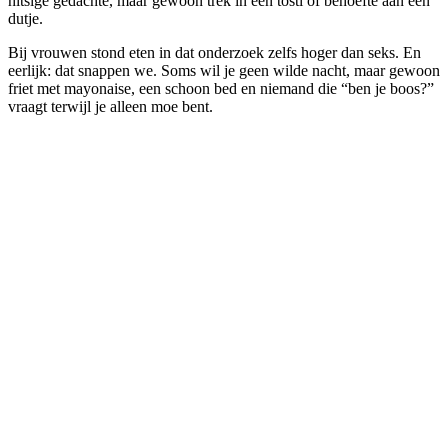
hitsige gedachte, maar gewoon trek in een tosti of behoefte aan een
dutje.
Bij vrouwen stond eten in dat onderzoek zelfs hoger dan seks. En
eerlijk: dat snappen we. Soms wil je geen wilde nacht, maar gewoon
friet met mayonaise, een schoon bed en niemand die “ben je boos?”
vraagt terwijl je alleen moe bent.