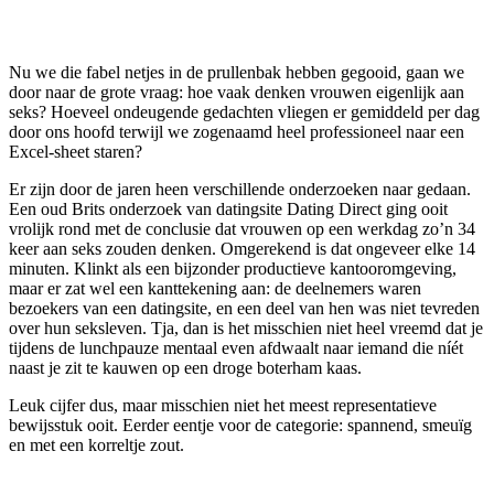
Nu we die fabel netjes in de prullenbak hebben gegooid, gaan we
door naar de grote vraag: hoe vaak denken vrouwen eigenlijk aan
seks? Hoeveel ondeugende gedachten vliegen er gemiddeld per dag
door ons hoofd terwijl we zogenaamd heel professioneel naar een
Excel-sheet staren?
Er zijn door de jaren heen verschillende onderzoeken naar gedaan.
Een oud Brits onderzoek van datingsite Dating Direct ging ooit
vrolijk rond met de conclusie dat vrouwen op een werkdag zo’n 34
keer aan seks zouden denken. Omgerekend is dat ongeveer elke 14
minuten. Klinkt als een bijzonder productieve kantooromgeving,
maar er zat wel een kanttekening aan: de deelnemers waren
bezoekers van een datingsite, en een deel van hen was niet tevreden
over hun seksleven. Tja, dan is het misschien niet heel vreemd dat je
tijdens de lunchpauze mentaal even afdwaalt naar iemand die níét
naast je zit te kauwen op een droge boterham kaas.
Leuk cijfer dus, maar misschien niet het meest representatieve
bewijsstuk ooit. Eerder eentje voor de categorie: spannend, smeuïg
en met een korreltje zout.