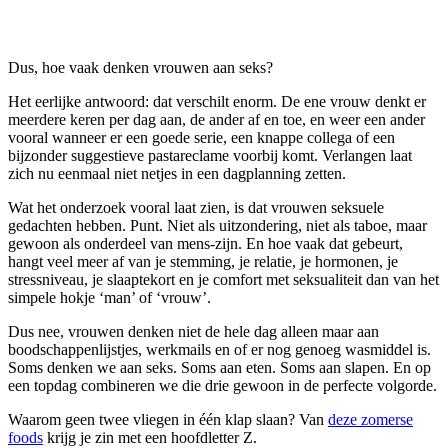
Dus, hoe vaak denken vrouwen aan seks?
Het eerlijke antwoord: dat verschilt enorm. De ene vrouw denkt er
meerdere keren per dag aan, de ander af en toe, en weer een ander
vooral wanneer er een goede serie, een knappe collega of een
bijzonder suggestieve pastareclame voorbij komt. Verlangen laat
zich nu eenmaal niet netjes in een dagplanning zetten.
Wat het onderzoek vooral laat zien, is dat vrouwen seksuele
gedachten hebben. Punt. Niet als uitzondering, niet als taboe, maar
gewoon als onderdeel van mens-zijn. En hoe vaak dat gebeurt,
hangt veel meer af van je stemming, je relatie, je hormonen, je
stressniveau, je slaaptekort en je comfort met seksualiteit dan van het
simpele hokje ‘man’ of ‘vrouw’.
Dus nee, vrouwen denken niet de hele dag alleen maar aan
boodschappenlijstjes, werkmails en of er nog genoeg wasmiddel is.
Soms denken we aan seks. Soms aan eten. Soms aan slapen. En op
een topdag combineren we die drie gewoon in de perfecte volgorde.
Waarom geen twee vliegen in één klap slaan? Van
deze zomerse
foods
krijg je zin met een hoofdletter Z.