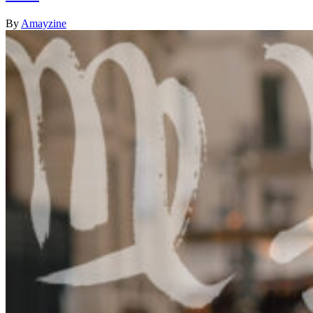
By
Amayzine