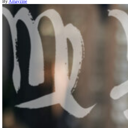
By
Amayzine