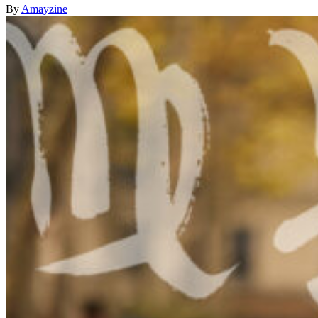
By
Amayzine